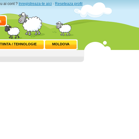
u ai cont ?
Inregistreaza-te aici
·
Reseteaza profil
a
TIINTA / TEHNOLOGIE
MOLDOVA