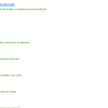
onalizate
ectii-
textile-
cu-
imprimeuri-
personalizate
pte-
romantica-
la-
dabuleni
autarea-
unei-
idei
ri-
politice-
de-
culise
rela-
de-
ploaie