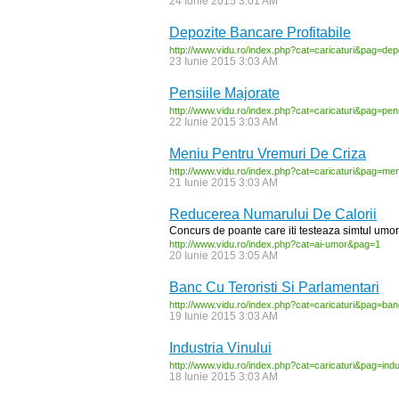
24 Iunie 2015 3:01 AM
Depozite Bancare Profitabile
http:/
/
www.vidu.ro/
index.php?cat=caricaturi&pag=dep
23 Iunie 2015 3:03 AM
Pensiile Majorate
http:/
/
www.vidu.ro/
index.php?cat=caricaturi&pag=pens
22 Iunie 2015 3:03 AM
Meniu Pentru Vremuri De Criza
http:/
/
www.vidu.ro/
index.php?cat=caricaturi&pag=men
21 Iunie 2015 3:03 AM
Reducerea Numarului De Calorii
Concurs de poante care iti testeaza simtul umoru
http:/
/
www.vidu.ro/
index.php?cat=ai-
umor&pag=1
20 Iunie 2015 3:05 AM
Banc Cu Teroristi Si Parlamentari
http:/
/
www.vidu.ro/
index.php?cat=caricaturi&pag=ban
19 Iunie 2015 3:03 AM
Industria Vinului
http:/
/
www.vidu.ro/
index.php?cat=caricaturi&pag=indu
18 Iunie 2015 3:03 AM