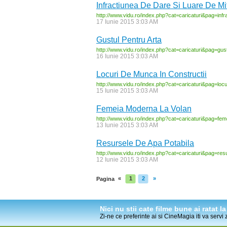
Infractiunea De Dare Si Luare De M
http:/
/
www.vidu.ro/
index.php?cat=caricaturi&pag=infr
17 Iunie 2015 3:03 AM
Gustul Pentru Arta
http:/
/
www.vidu.ro/
index.php?cat=caricaturi&pag=gust
16 Iunie 2015 3:03 AM
Locuri De Munca In Constructii
http:/
/
www.vidu.ro/
index.php?cat=caricaturi&pag=locu
15 Iunie 2015 3:03 AM
Femeia Moderna La Volan
http:/
/
www.vidu.ro/
index.php?cat=caricaturi&pag=fem
13 Iunie 2015 3:03 AM
Resursele De Apa Potabila
http:/
/
www.vidu.ro/
index.php?cat=caricaturi&pag=res
12 Iunie 2015 3:03 AM
«
1
2
»
Pagina
Nici nu stii cate filme bune ai ratat 
Zi-ne ce preferinte ai si CineMagia iti va servi