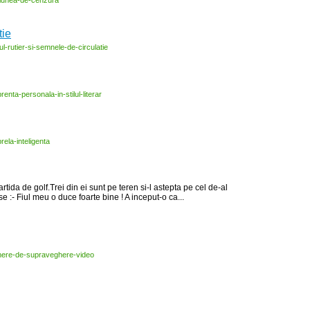
iunea-
de-
cenzura
tie
ul-
rutier-
si-
semnele-
de-
circulatie
renta-
personala-
in-
stilul-
literar
rela-
inteligenta
artida de golf.Trei din ei sunt pe teren si-l astepta pe cel de-al
ise :- Fiul meu o duce foarte bine ! A inceput-o ca...
mere-
de-
supraveghere-
video