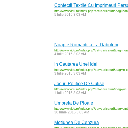
Confectii Textile Cu Imprimeuri Pers
http:/
/
www.vidu.ro/
index.php?cat=caricaturi&pag=conf
5 Iulie 2015 3:03 AM
Noapte Romantica La Dabuleni
http:/
/
www.vidu.ro/
index.php?cat=caricaturi&pag=noa
4 Iulie 2015 3:03 AM
In Cautarea Unei Idei
http:/
/
www.vidu.ro/
index.php?cat=caricaturi&pag=in-
c
3 Iulie 2015 3:03 AM
Jocuri Politice De Culise
http:/
/
www.vidu.ro/
index.php?cat=caricaturi&pag=jocu
1 Iulie 2015 3:03 AM
Umbrela De Ploaie
http:/
/
www.vidu.ro/
index.php?cat=caricaturi&pag=umb
30 Iunie 2015 3:03 AM
Motiunea De Cenzura