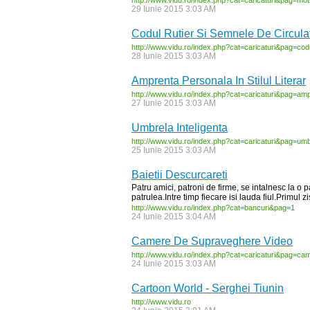
http:/
/
www.vidu.ro/
index.php?cat=caricaturi&pag=mot
29 Iunie 2015 3:03 AM
Codul Rutier Si Semnele De Circula
http:/
/
www.vidu.ro/
index.php?cat=caricaturi&pag=cod
28 Iunie 2015 3:03 AM
Amprenta Personala In Stilul Literar
http:/
/
www.vidu.ro/
index.php?cat=caricaturi&pag=amp
27 Iunie 2015 3:03 AM
Umbrela Inteligenta
http:/
/
www.vidu.ro/
index.php?cat=caricaturi&pag=umb
25 Iunie 2015 3:03 AM
Baietii Descurcareti
Patru amici, patroni de firme, se intalnesc la o p
patrulea.Intre timp fiecare isi lauda fiul.Primul z
http:/
/
www.vidu.ro/
index.php?cat=bancuri&pag=1
24 Iunie 2015 3:04 AM
Camere De Supraveghere Video
http:/
/
www.vidu.ro/
index.php?cat=caricaturi&pag=ca
24 Iunie 2015 3:03 AM
Cartoon World - Serghei Tiunin
http:/
/
www.vidu.ro