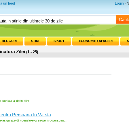
a un feed
Login
· N
Caut
BLOGURI
STIRI
SPORT
ECONOMIE / AFACERI
S
icatura Zilei
(1 - 25)
a-
sociala-
a-
detinutilor
Pentru Persoana In Varsta
a-
asigurata-
din-
pensie-
e-
grea-
pentru-
persoan...