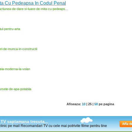
ita Cu Pedeapsa In Codul Penal
actiunea-
de-
dare-
si-
luare-
de-
mita-
cu-
pedeaps...
ul-
pentru-
arta
ri-
de-
munca-
in-
constructii
eia-
moderna-
la-
volan
ursele-
de-
apa-
potabila
Afiseaza:
10
|
25
|
50
pe pagina
la TV saptamana trecuta...
 zilnic pe mail Recomandari TV cu cele mai potrivite filme pentru tine