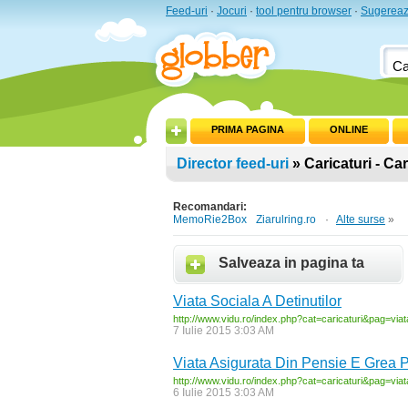
Feed-uri
·
Jocuri
·
tool pentru browser
·
Sugereaz
PRIMA PAGINA
ONLINE
Director feed-uri
» Caricaturi - Car
Recomandari:
MemoRie2Box
Ziarulring.ro
·
Alte surse
»
Salveaza in pagina ta
Viata Sociala A Detinutilor
http:/
/
www.vidu.ro/
index.php?cat=caricaturi&pag=viat
7 Iulie 2015 3:03 AM
Viata Asigurata Din Pensie E Grea 
http:/
/
www.vidu.ro/
index.php?cat=caricaturi&pag=viat
6 Iulie 2015 3:03 AM