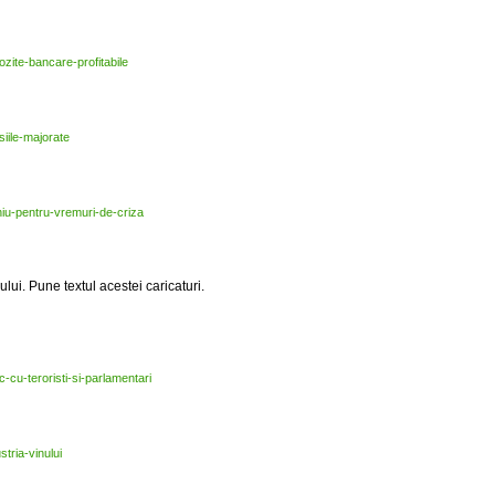
ozite-
bancare-
profitabile
iile-
majorate
iu-
pentru-
vremuri-
de-
criza
lui. Pune textul acestei caricaturi.
c-
cu-
teroristi-
si-
parlamentari
stria-
vinului