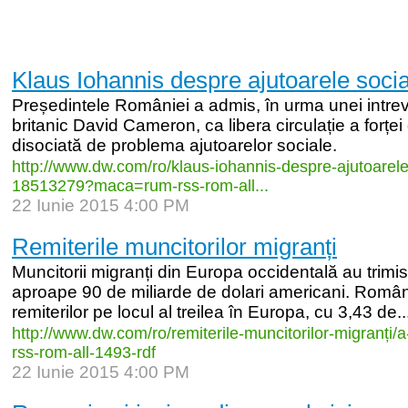
Klaus Iohannis despre ajutoarele soci
Președintele României a admis, în urma unei intrev
britanic David Cameron, ca libera circulație a forțe
disociată de problema ajutoarelor sociale.
http:/
/
www.dw.com/
ro/
klaus-
iohannis-
despre-
ajutoarele
18513279?maca=rum-
rss-
rom-
all...
22 Iunie 2015 4:00 PM
Remiterile muncitorilor migranți
Muncitorii migranți din Europa occidentală au trimis
aproape 90 de miliarde de dolari americani. Român
remiterilor pe locul al treilea în Europa, cu 3,43 de..
http:/
/
www.dw.com/
ro/
remiterile-
muncitorilor-
migranți/
a
rss-
rom-
all-
1493-
rdf
22 Iunie 2015 4:00 PM