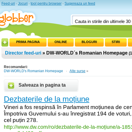
Feed-uri
·
Jocuri
·
tool pentru browser
·
Sugereaza un feed
PRIMA PAGINA
ONLINE
BLOGURI
STIRI
Director feed-uri
» DW-WORLD´s Romanian Homepage
(
Recomandari:
DW-WORLD's Romanian Homepage
·
Alte surse
»
Salveaza in pagina ta
Dezbaterile de la moțiune
Vineri a fos respinsă în Parlament moțiunea de c
Împotriva Guvernului s-au înregistrat 194 de voturi, 
cel puțin 278.
http:/
/
www.dw.com/
ro/
dezbaterile-
de-
la-
moțiune/
a-
185