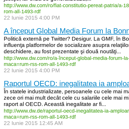
http:/
/
www.dw.com/
ro/
fiat-
constitutio-
pereat-
patria/
a-
1
rom-
all-
1493-
rdf
22 Iunie 2015 4:00 PM
A început Global Media Forum la Bon
Politică externă pe Twitter? Desigur. La GMF, în B
influenţa platformelor de socializare asupra relaţiilo
deschidere, au fost prezentate şi două noutăţi...
http:/
/
www.dw.com/
ro/
a-
început-
global-
media-
forum-
la
maca=rum-
rss-
rom-
all-
1493-
rdf
22 Iunie 2015 4:00 PM
Raportul OECD: inegalitatea ia amplo
În statele industrializate, persoanele cu cele mai ma
zece ori mai mult decât cele cu salariile cele mai mici
raport al OECD. Această inegalitate ar fi...
http:/
/
www.dw.de/
raportul-
oecd-
inegalitatea-
ia-
amploar
maca=rum-
rss-
rom-
all-
1493-
rdf
22 Iunie 2015 12:45 AM