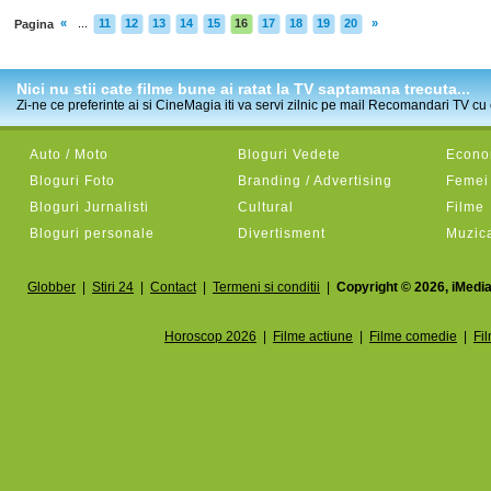
«
...
11
12
13
14
15
16
17
18
19
20
»
Pagina
Nici nu stii cate filme bune ai ratat la TV saptamana trecuta...
Zi-ne ce preferinte ai si CineMagia iti va servi zilnic pe mail Recomandari TV cu c
Auto / Moto
Bloguri Vedete
Econom
Bloguri Foto
Branding / Advertising
Femei
Bloguri Jurnalisti
Cultural
Filme
Bloguri personale
Divertisment
Muzic
Globber
|
Stiri 24
|
Contact
|
Termeni si conditii
|
Copyright © 2026, iMedia
Horoscop 2026
|
Filme actiune
|
Filme comedie
|
Fi