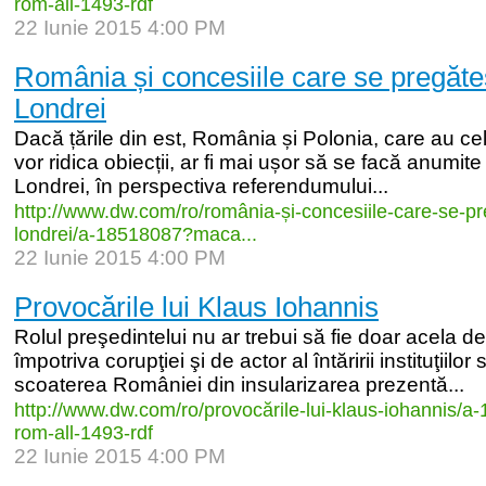
rom-
all-
1493-
rdf
22 Iunie 2015 4:00 PM
România și concesiile care se pregăte
Londrei
Dacă țările din est, România și Polonia, care au cel
vor ridica obiecții, ar fi mai ușor să se facă anumit
Londrei, în perspectiva referendumului...
http:/
/
www.dw.com/
ro/
românia-
și-
concesiile-
care-
se-
pr
londrei/
a-
18518087?maca...
22 Iunie 2015 4:00 PM
Provocările lui Klaus Iohannis
Rolul preşedintelui nu ar trebui să fie doar acela de
împotriva corupţiei şi de actor al întăririi instituţiilor s
scoaterea României din insularizarea prezentă...
http:/
/
www.dw.com/
ro/
provocările-
lui-
klaus-
iohannis/
a-
rom-
all-
1493-
rdf
22 Iunie 2015 4:00 PM