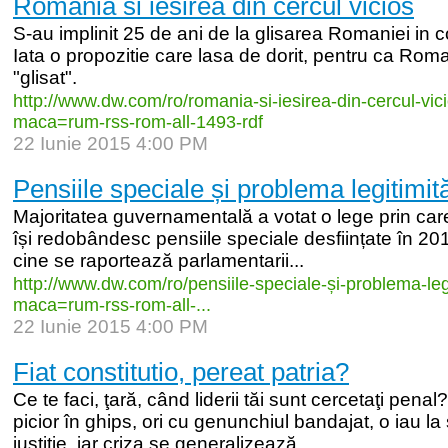
Romania si iesirea din cercul vicios
S-au implinit 25 de ani de la glisarea Romaniei in 
Iata o propozitie care lasa de dorit, pentru ca Roma
"glisat".
http:/
/
www.dw.com/
ro/
romania-
si-
iesirea-
din-
cercul-
vic
maca=rum-
rss-
rom-
all-
1493-
rdf
22 Iunie 2015 4:00 PM
Pensiile speciale și problema legitimită
Majoritatea guvernamentală a votat o lege prin ca
își redobândesc pensiile speciale desființate în 201
cine se raportează parlamentarii...
http:/
/
www.dw.com/
ro/
pensiile-
speciale-
și-
problema-
leg
maca=rum-
rss-
rom-
all-
...
22 Iunie 2015 4:00 PM
Fiat constitutio, pereat patria?
Ce te faci, ţară, când liderii tăi sunt cercetaţi pena
picior în ghips, ori cu genunchiul bandajat, o iau l
justiţie, iar criza se generalizează,...