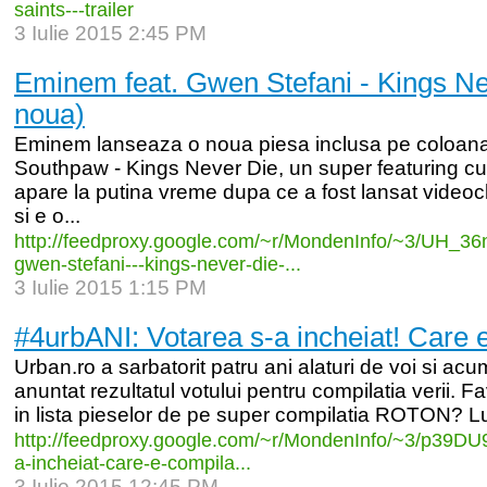
saints-
-
-
trailer
3 Iulie 2015 2:45 PM
Eminem feat. Gwen Stefani - Kings Ne
noua)
Eminem lanseaza o noua piesa inclusa pe coloana 
Southpaw - Kings Never Die, un super featuring c
apare la putina vreme dupa ce a fost lansat video
si e o...
http:/
/
feedproxy.google.com/
~r/
MondenInfo/
~3/
UH_
36
gwen-
stefani-
-
-
kings-
never-
die-
...
3 Iulie 2015 1:15 PM
#4urbANI: Votarea s-a incheiat! Care e
Urban.ro a sarbatorit patru ani alaturi de voi si ac
anuntat rezultatul votului pentru compilatia verii. Fa
in lista pieselor de pe super compilatia ROTON? Lu
http:/
/
feedproxy.google.com/
~r/
MondenInfo/
~3/
p39DU
a-
incheiat-
care-
e-
compila...
3 Iulie 2015 12:45 PM