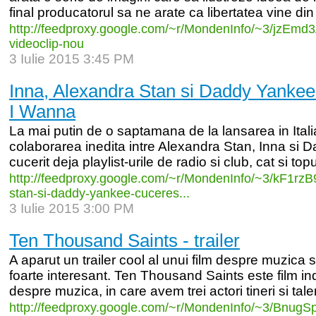
final producatorul sa ne arate ca libertatea vine din
http:/
/
feedproxy.google.com/
~r/
MondenInfo/
~3/
jzEmd3
videoclip-
nou
3 Iulie 2015 3:45 PM
Inna, Alexandra Stan si Daddy Yankee 
I Wanna
La mai putin de o saptamana de la lansarea in Ita
colaborarea inedita intre Alexandra Stan, Inna si
cucerit deja playlist-urile de radio si club, cat si topu
http:/
/
feedproxy.google.com/
~r/
MondenInfo/
~3/
kF1rzB
stan-
si-
daddy-
yankee-
cuceres...
3 Iulie 2015 3:00 PM
Ten Thousand Saints - trailer
A aparut un trailer cool al unui film despre muzica s
foarte interesant. Ten Thousand Saints este film in
despre muzica, in care avem trei actori tineri si talen
http:/
/
feedproxy.google.com/
~r/
MondenInfo/
~3/
BnugSp