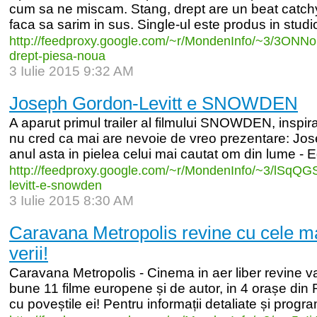
cum sa ne miscam. Stang, drept are un beat catchy
faca sa sarim in sus. Single-ul este produs in stud
http:/
/
feedproxy.google.com/
~r/
MondenInfo/
~3/
3ONNo
drept-
piesa-
noua
3 Iulie 2015 9:32 AM
Joseph Gordon-Levitt e SNOWDEN
A aparut primul trailer al filmului SNOWDEN, inspir
nu cred ca mai are nevoie de vreo prezentare: Jos
anul asta in pielea celui mai cautat om din lume
http:/
/
feedproxy.google.com/
~r/
MondenInfo/
~3/
lSqQG
levitt-
e-
snowden
3 Iulie 2015 8:30 AM
Caravana Metropolis revine cu cele ma
verii!
Caravana Metropolis - Cinema in aer liber revine v
bune 11 filme europene și de autor, in 4 orașe din
cu poveștile ei! Pentru informații detaliate și progra