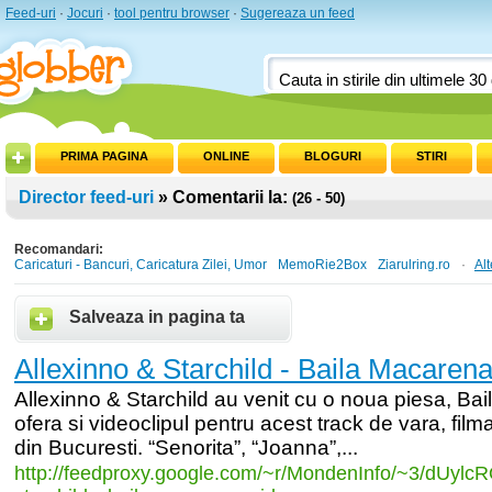
Feed-uri
·
Jocuri
·
tool pentru browser
·
Sugereaza un feed
PRIMA PAGINA
ONLINE
BLOGURI
STIRI
Director feed-uri
» Comentarii la:
(26 - 50)
Recomandari:
Caricaturi - Bancuri, Caricatura Zilei, Umor
MemoRie2Box
Ziarulring.ro
·
Al
Salveaza in pagina ta
Allexinno & Starchild - Baila Macarena
Allexinno & Starchild au venit cu o noua piesa, Ba
ofera si videoclipul pentru acest track de vara, fil
din Bucuresti. “Senorita”, “Joanna”,...
http:/
/
feedproxy.google.com/
~r/
MondenInfo/
~3/
dUylcR