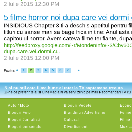
2 Iulie 2015 12:30 PM
5 filme horror noi dupa care vei dormi
INSIDIOUS Chapter 3 ti-a deschis apetitul pentru fi
titluri cu sanse mari sa bage frica in tine: Anul ast
capitoulul horror. Avem cateva filme terifiante, dupa
http:/
/
feedproxy.google.com/
~r/
MondenInfo/
~3/
Cby60
dupa-
care-
vei-
dormi-
cu-
l...
2 Iulie 2015 12:00 PM
«
1
2
3
4
5
6
7
...
»
Pagina
Nici nu stii cate filme bune ai ratat la TV saptamana trecuta...
Zi-ne ce preferinte ai si CineMagia iti va servi zilnic pe mail Recomandari TV cu c
Auto / Moto
Bloguri Vedete
Econom
Bloguri Foto
Branding / Advertising
Femei
Bloguri Jurnalisti
Cultural
Filme
Bloguri personale
Divertisment
Muzic