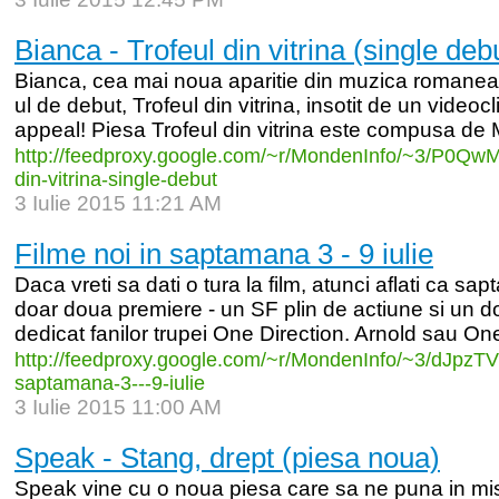
Bianca - Trofeul din vitrina (single deb
Bianca, cea mai noua aparitie din muzica romaneas
ul de debut, Trofeul din vitrina, insotit de un videocl
appeal! Piesa Trofeul din vitrina este compusa de Mi
http:/
/
feedproxy.google.com/
~r/
MondenInfo/
~3/
P0QwM
din-
vitrina-
single-
debut
3 Iulie 2015 11:21 AM
Filme noi in saptamana 3 - 9 iulie
Daca vreti sa dati o tura la film, atunci aflati ca 
doar doua premiere - un SF plin de actiune si un d
dedicat fanilor trupei One Direction. Arnold sau On
http:/
/
feedproxy.google.com/
~r/
MondenInfo/
~3/
dJpzT
saptamana-
3-
-
-
9-
iulie
3 Iulie 2015 11:00 AM
Speak - Stang, drept (piesa noua)
Speak vine cu o noua piesa care sa ne puna in mi