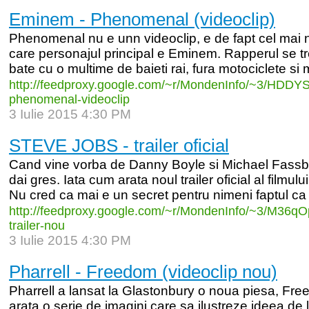
Eminem - Phenomenal (videoclip)
Phenomenal nu e unn videoclip, e de fapt cel mai n
care personajul principal e Eminem. Rapperul se tre
bate cu o multime de baieti rai, fura motociclete si m
http:/
/
feedproxy.google.com/
~r/
MondenInfo/
~3/
HDDYS
phenomenal-
videoclip
3 Iulie 2015 4:30 PM
STEVE JOBS - trailer oficial
Cand vine vorba de Danny Boyle si Michael Fassb
dai gres. Iata cum arata noul trailer oficial al film
Nu cred ca mai e un secret pentru nimeni faptul ca
http:/
/
feedproxy.google.com/
~r/
MondenInfo/
~3/
M36qO
trailer-
nou
3 Iulie 2015 4:30 PM
Pharrell - Freedom (videoclip nou)
Pharrell a lansat la Glastonbury o noua piesa, Free
arata o serie de imagini care sa ilustreze ideea de l