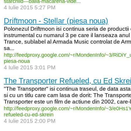
starchild-
-
-
baila-
macarena-
vide...
4 Iulie 2015 5:27 PM
Driftmoon - Stellar (piesa noua)
Polonezul Driftmoon isi continua seria de productii c
instrumental cu numarul 3 pe care il lanseaza anul 
Trance, sublabel al Armada Music controlat de Ar
sa...
http:/
/
feedproxy.google.com/
~r/
MondenInfo/
~3/
RiDiY_
piesa-
noua
4 Iulie 2015 3:01 PM
The Transporter Refueled, cu Ed Skrein
"The Transporter" isi continua traseul, de data asta
si cu un titlu care cam lasa de dorit: The Transpor
Transporter este un film de actiune din 2002, care-l
http:/
/
feedproxy.google.com/
~r/
MondenInfo/
~3/
e0Hs1
refueled-
cu-
ed-
skrein
4 Iulie 2015 2:00 PM