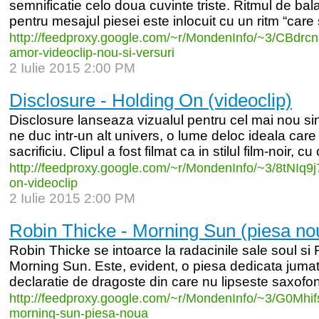
semnificatie celo doua cuvinte triste. Ritmul de bal
pentru mesajul piesei este inlocuit cu un ritm “care s
http:/
/
feedproxy.google.com/
~r/
MondenInfo/
~3/
CBdrcn
amor-
videoclip-
nou-
si-
versuri
2 Iulie 2015 2:00 PM
Disclosure - Holding On (videoclip)
Disclosure lanseaza vizualul pentru cel mai nou sin
ne duc intr-un alt univers, o lume deloc ideala car
sacrificiu. Clipul a fost filmat ca in stilul film-noir, cu
http:/
/
feedproxy.google.com/
~r/
MondenInfo/
~3/
8tNIq9j
on-
videoclip
2 Iulie 2015 2:00 PM
Robin Thicke - Morning Sun (piesa no
Robin Thicke se intoarce la radacinile sale soul si
Morning Sun. Este, evident, o piesa dedicata jumat
declaratie de dragoste din care nu lipseste saxofonul
http:/
/
feedproxy.google.com/
~r/
MondenInfo/
~3/
G0Mhif
morning-
sun-
piesa-
noua