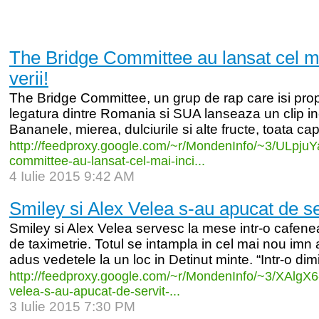
The Bridge Committee au lansat cel mai
verii!
The Bridge Committee, un grup de rap care isi pr
legatura dintre Romania si SUA lanseaza un clip in
Bananele, mierea, dulciurile si alte fructe, toata ca
http:/
/
feedproxy.google.com/
~r/
MondenInfo/
~3/
ULpjuY
committee-
au-
lansat-
cel-
mai-
inci...
4 Iulie 2015 9:42 AM
Smiley si Alex Velea s-au apucat de se
Smiley si Alex Velea servesc la mese intr-o cafene
de taximetrie. Totul se intampla in cel mai nou imn 
adus vedetele la un loc in Detinut minte. “Intr-o dim
http:/
/
feedproxy.google.com/
~r/
MondenInfo/
~3/
XAlgX6
velea-
s-
au-
apucat-
de-
servit-
...
3 Iulie 2015 7:30 PM