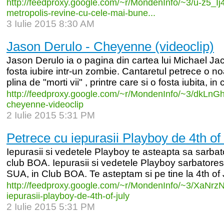
http:/
/
feedproxy.google.com/
~r/
MondenInfo/
~3/
u-
z5_
I
metropolis-
revine-
cu-
cele-
mai-
bune...
3 Iulie 2015 8:30 AM
Jason Derulo - Cheyenne (videoclip)
Jason Derulo ia o pagina din cartea lui Michael Ja
fosta iubire intr-un zombie. Cantaretul petrece o no
plina de "morti vii" , printre care si o fosta iubita, in c
http:/
/
feedproxy.google.com/
~r/
MondenInfo/
~3/
dkLnG
cheyenne-
videoclip
2 Iulie 2015 5:31 PM
Petrece cu iepurasii Playboy de 4th of
Iepurasii si vedetele Playboy te asteapta sa sarbator
club BOA. Iepurasii si vedetele Playboy sarbatore
SUA, in Club BOA. Te asteptam si pe tine la 4th of 
http:/
/
feedproxy.google.com/
~r/
MondenInfo/
~3/
XaNrzN
iepurasii-
playboy-
de-
4th-
of-
july
2 Iulie 2015 5:31 PM