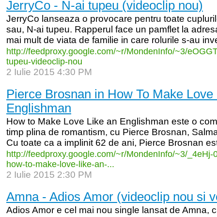
JerryCo - N-ai tupeu (videoclip nou)
JerryCo lanseaza o provocare pentru toate cuplurile
sau, N-ai tupeu. Rapperul face un pamflet la adresa
mai mult de viata de familie in care rolurile s-au inv
http:/
/
feedproxy.google.com/
~r/
MondenInfo/
~3/
eOGGT
tupeu-
videoclip-
nou
2 Iulie 2015 4:30 PM
Pierce Brosnan in How To Make Love 
Englishman
How to Make Love Like an Englishman este o comed
timp plina de romantism, cu Pierce Brosnan, Salma
Cu toate ca a implinit 62 de ani, Pierce Brosnan est
http:/
/
feedproxy.google.com/
~r/
MondenInfo/
~3/
_
4eHj-
how-
to-
make-
love-
like-
an-
...
2 Iulie 2015 2:30 PM
Amna - Adios Amor (videoclip nou si v
Adios Amor e cel mai nou single lansat de Amna, c