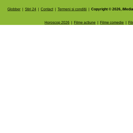
Globber
|
Stiri 24
|
Contact
|
Termeni si conditii
|
Copyright © 2026, iMedia
Horoscop 2026
|
Filme actiune
|
Filme comedie
|
Fi