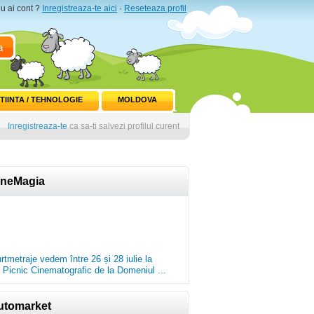
u ai cont ?
Inregistreaza-te aici
·
Reseteaza profil
a
TIINTA / TEHNOLOGIE
MOLDOVA
Inregistreaza-te
ca sa-ti salvezi profilul curent
ineMagia
rtmetraje vedem între 26 și 28 iulie la
 Picnic Cinematografic de la Domeniul ...
utomarket