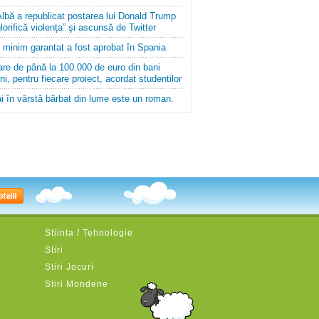
lbă a republicat postarea lui Donald Trump
lorifică violenţa” şi ascunsă de Twitter
l minim garantat a fost aprobat în Spania
are de până la 100.000 de euro din bani
i, pentru fiecare proiect, acordat studentilor
i în vârstă bărbat din lume este un roman.
Stiinta / Tehnologie
Stiri
Stiri Jocuri
Stiri Mondene