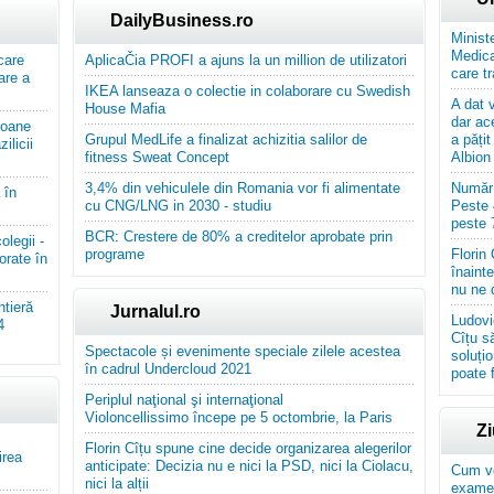
DailyBusiness.ro
Minist
Medicam
care
AplicaČia PROFI a ajuns la un million de utilizatori
care t
are a
IKEA lanseaza o colectie in colaborare cu Swedish
A dat 
House Mafia
dar ac
soane
Grupul MedLife a finalizat achizitia salilor de
a păți
ilicii
fitness Sweat Concept
Albion
3,4% din vehiculele din Romania vor fi alimentate
Număr 
 în
cu CNG/LNG in 2030 - studiu
Peste 
peste 
BCR: Crestere de 80% a creditelor aprobate prin
legii -
programe
Florin
orate în
înaint
nu ne 
ntieră
Jurnalul.ro
Ludovi
4
Cîțu s
Spectacole și evenimente speciale zilele acestea
soluțio
în cadrul Undercloud 2021
poate f
Periplul naţional şi internaţional
Violoncellissimo începe pe 5 octombrie, la Paris
Z
Florin Cîțu spune cine decide organizarea alegerilor
irea
anticipate: Decizia nu e nici la PSD, nici la Ciolacu,
Cum vor
nici la alții
examen