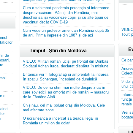
Cum a schimbat pandemia percepția și informarea
despre vaccinare: Părinții din România, mai
deschiși să își vaccineze copiii și cu alte tipuri de
vaccinuri decât COVID-19
VIDEO:
Cum vede un profesor american România după 35
Tour: 
de ani. Prima impresie din 1987 și de azi
emul
aticilor
E
Timpul - Ştiri din Moldova
mii de
toșani,
Ce pan
VIDEO: Militari români uciși pe frontul din Donbas!
ra
Soldatul Adrian Iurca, declarat dispărut în misiune
Andree
Colecț
Britanicii vor fi fotografiați și amprentați la intrarea
abil
în spațiul Schengen, începând de duminică
9 idei
unui co
VIDEO: De ce nu știm mai multe despre ziua în
care sovieticii au omorât mii de români – masacrul
Informa
re o
de la Fântâna Albă
funcți
renale
Chișinău, cel mai poluat oraș din Moldova. Cele
ainei
mai afectate zone
Vrei s
tor
bogate 
n
O ucraineancă a încercat să treacă ilegal în
România un milion de dolari
Ul