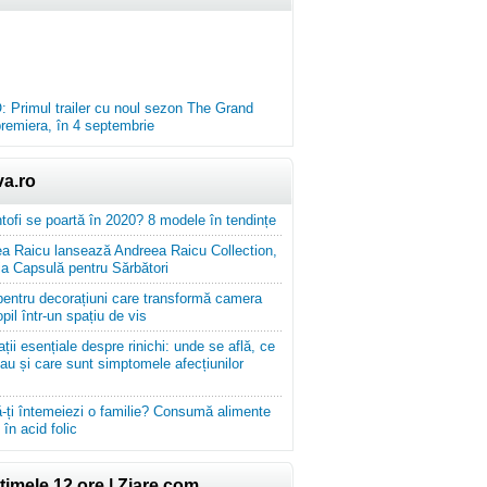
 Primul trailer cu noul sezon The Grand
premiera, în 4 septembrie
va.ro
tofi se poartă în 2020? 8 modele în tendințe
a Raicu lansează Andreea Raicu Collection,
ia Capsulă pentru Sărbători
 pentru decorațiuni care transformă camera
pil într-un spațiu de vis
ții esențiale despre rinichi: unde se află, ce
i au și care sunt simptomele afecțiunilor
ă-ți întemeiezi o familie? Consumă alimente
în acid folic
timele 12 ore | Ziare.com