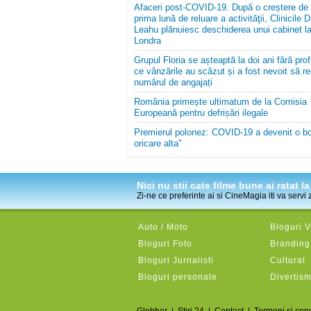
Afaceri post-COVID-19. După o creștere de
prima lună de reluare a activităţii, Clinicile D
Leahu plănuiesc deschiderea unui cabinet l
Londra
Grupul Floria se așteaptă la doi ani fără prof
ce vânzările au scăzut și a fost nevoit să r
numărul de angajați
România primește ultimatum de la Comisia
Europeană pentru defrișări ilegale
Premierul polonez: COVID-19 a devenit o bo
oricare alta"
Nici nu stii cate filme bune ai ratat 
Zi-ne ce preferinte ai si CineMagia iti va servi
Auto / Moto
Bloguri 
Bloguri Foto
Branding 
Bloguri Jurnalisti
Cultural
Bloguri personale
Divertis