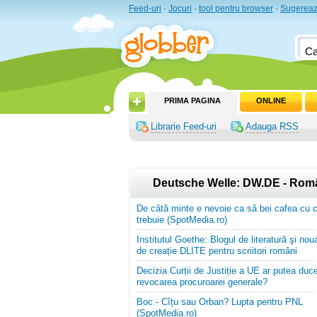
Feed-uri
·
Jocuri
·
tool pentru browser
·
Sugereaz
PRIMA PAGINA
ONLINE
Librarie Feed-uri
Adauga RSS
Deutsche Welle: DW.DE - Rom
De câtă minte e nevoie ca să bei cafea cu 
trebuie (SpotMedia.ro)
Institutul Goethe: Blogul de literatură şi no
de creație DLITE pentru scriitori români
Decizia Curții de Justiție a UE ar putea duce
revocarea procuroarei generale?
Boc - Cîțu sau Orban? Lupta pentru PNL
(SpotMedia.ro)