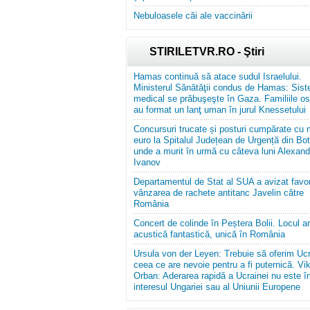
Nebuloasele căi ale vaccinării
STIRILETVR.RO - Ştiri
Hamas continuă să atace sudul Israelului.
Ministerul Sănătăţii condus de Hamas: Sist
medical se prăbuşeşte în Gaza. Familiile ost
au format un lanţ uman în jurul Knessetului
Concursuri trucate și posturi cumpărate cu 
euro la Spitalul Județean de Urgență din Bo
unde a murit în urmă cu câteva luni Alexand
Ivanov
Departamentul de Stat al SUA a avizat favor
vânzarea de rachete antitanc Javelin către
România
Concert de colinde în Peștera Bolii. Locul a
acustică fantastică, unică în România
Ursula von der Leyen: Trebuie să oferim Ucr
ceea ce are nevoie pentru a fi puternică. Vik
Orban: Aderarea rapidă a Ucrainei nu este î
interesul Ungariei sau al Uniunii Europene