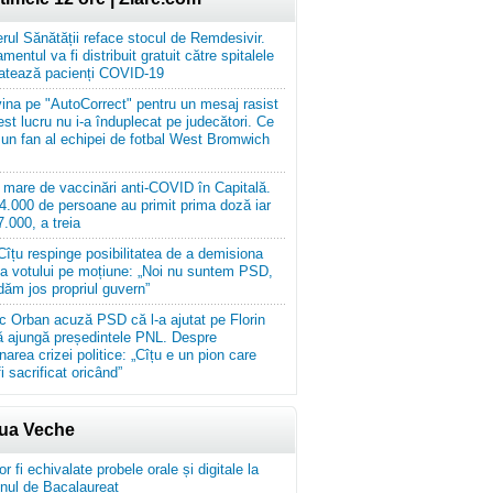
erul Sănătății reface stocul de Remdesivir.
entul va fi distribuit gratuit către spitalele
ratează pacienți COVID-19
vina pe "AutoCorrect" pentru un mesaj rasist
est lucru nu i-a înduplecat pe judecători. Ce
t un fan al echipei de fotbal West Bromwich
mare de vaccinări anti-COVID în Capitală.
4.000 de persoane au primit prima doză iar
7.000, a treia
 Cîțu respinge posibilitatea de a demisiona
ea votului pe moțiune: „Noi nu suntem PSD,
dăm jos propriul guvern”
c Orban acuză PSD că l-a ajutat pe Florin
ă ajungă președintele PNL. Despre
narea crizei politice: „Cîțu e un pion care
i sacrificat oricând”
iua Veche
 fi echivalate probele orale și digitale la
ul de Bacalaureat