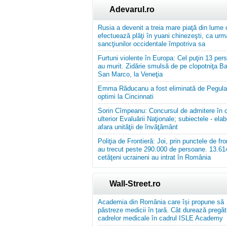
Adevarul.ro
Rusia a devenit a treia mare piaţă din lume 
efectuează plăţi în yuani chinezeşti, ca urm
sancţiunilor occidentale împotriva sa
Furtuni violente în Europa: Cel puţin 13 per
au murit. Zidărie smulsă de pe clopotniţa Baz
San Marco, la Veneţia
Emma Răducanu a fost eliminată de Pegula
optimi la Cincinnati
Sorin Cîmpeanu: Concursul de admitere în co
ulterior Evaluării Naţionale; subiectele - elab
afara unităţii de învăţământ
Poliţia de Frontieră: Joi, prin punctele de fro
au trecut peste 290.000 de persoane. 13.61
cetăţeni ucraineni au intrat în România
Wall-Street.ro
Academia din România care își propune să
păstreze medicii în țară. Cât durează pregăt
cadrelor medicale în cadrul ISLE Academy