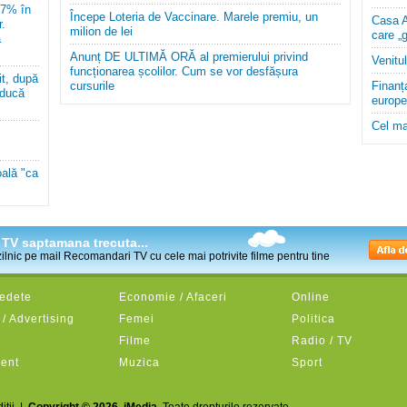
 7% în
Începe Loteria de Vaccinare. Marele premiu, un
Casa A
r.
milion de lei
care „g
a
Anunț DE ULTIMĂ ORĂ al premierului privind
Venitu
funcționarea școlilor. Cum se vor desfășura
it, după
cursurile
Finanț
educă
europen
Cel ma
ală "ca
la TV saptamana trecuta...
 zilnic pe mail Recomandari TV cu cele mai potrivite filme pentru tine
Vedete
Economie / Afaceri
Online
/ Advertising
Femei
Politica
Filme
Radio / TV
ment
Muzica
Sport