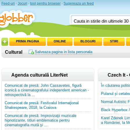
Feed-uri
·
Jocuri
·
tool pentru browser
·
Sugereaza un feed
PRIMA PAGINA
ONLINE
BLOGURI
STIRI
Cultural
Salveaza pagina in lista personala
Agenda culturală LiterNet
Czech It -
Comunicat de presă: John Cassavetes, figură
În căutarea polit
iconică a cinematografului independent american -
Pulanul și cetate
retrospectivă la ...
Normal Autistic F
Comunicat de presă: Festivalul Internaţional
Shakespeare, 2018, la Craiova
Black Hyperbox 
Comunicat de presă: Improvizaţii muzicale
Karel Zdenek Lim
hipnotizante, titluri emblematice pentru
a României, la M
cinematografia mută şi ...