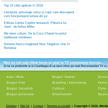
Top 10 cărți apărute în 2019
Literatură, personaje unice şi copii care descoperă
cum funcţionează lumea din jur
Editura Cartea Copiilor lansează „Păturica lui
Jane”, de Arthur Miller
We wear culture: De la Coco Chanel la portul
tradițional românesc
Autorea franco-maghiară Nina Yargekov vine în
România
Nici nu stii cate filme bune ai ratat la TV saptamana trecuta...
Zi-ne ce preferinte ai si CineMagia iti va servi zilnic pe mail Recomandari TV cu c
Auto / Moto
Bloguri Vedete
Econom
Bloguri Foto
Branding / Advertising
Femei
Bloguri Jurnalisti
Cultural
Filme
Bloguri personale
Divertisment
Muzic
Globber
|
Stiri 24
|
Contact
|
Termeni si conditii
|
Copyright © 2026, iMedia