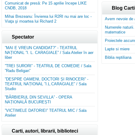
Comunicat de presă: Pe 15 aprilie începe LIKE
Blog Carti
CNDB, 2018
Mihai Brezeanu: Învierea lui R2RI nu mai are loc -
Avem nevoie de aj
Viaţa şi moartea lui Richard 2
Numerele naturii. 
matematice
Spectator
Proiectele ascun
”MAI E VREUN CANDIDAT?” - TEATRUL
Lapte si miere
NAȚIONAL ”I. L. CARAGIALE” / Sala Atelier în aer
liber
Biblia reptiliana
”TREI SURORI” - TEATRUL DE COMEDIE / Sala
”Radu Beligan”
”DESPRE OAMENI, DOCTORI ȘI RINOCERI” -
TEATRUL NAȚIONAL ”I.L.CARAGIALE” / Sala
Studio
”BĂRBIERUL DIN SEVILLA” - OPERA
NAȚIONALĂ BUCUREȘTI
”VICTIMELE DATORIEI” TEATRUL MIC / Sala
Atelier
Carti, autori, librarii, biblioteci