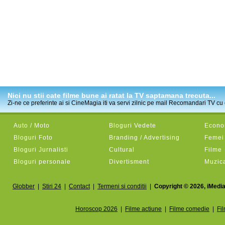
Nici nu stii cate filme bune ai ratat la TV saptamana trecuta...
Zi-ne ce preferinte ai si CineMagia iti va servi zilnic pe mail Recomandari TV cu c
Auto / Moto
Bloguri Vedete
Econom
Bloguri Foto
Branding / Advertising
Femei
Bloguri Jurnalisti
Cultural
Filme
Bloguri personale
Divertisment
Muzic
Globber
|
Stiri 24
|
Contact
|
Termeni si conditii
|
Copyright © 2026, iMedia
Horoscop 2026
|
Filme actiune
|
Filme comedie
|
Fi