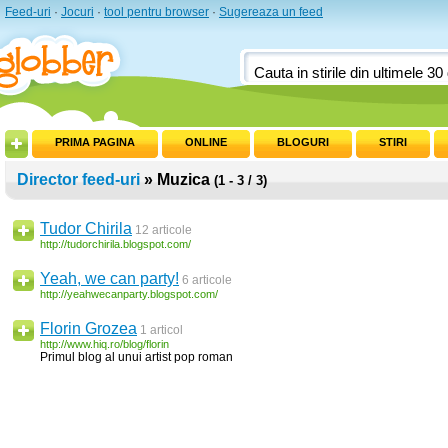
Feed-uri
·
Jocuri
·
tool pentru browser
·
Sugereaza un feed
PRIMA PAGINA
ONLINE
BLOGURI
STIRI
Director feed-uri
» Muzica
(1 - 3 / 3)
Tudor Chirila
12 articole
http://tudorchirila.blogspot.com/
Yeah, we can party!
6 articole
http://yeahwecanparty.blogspot.com/
Florin Grozea
1 articol
http://www.hiq.ro/blog/florin
Primul blog al unui artist pop roman