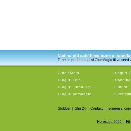
Nici nu stii cate filme bune ai ratat 
Zi-ne ce preferinte ai si CineMagia iti va servi
Auto / Moto
Bloguri 
Bloguri Foto
Branding 
Bloguri Jurnalisti
Cultural
Bloguri personale
Divertis
Globber
|
Stiri 24
|
Contact
|
Termeni si cond
Horoscop 2026
|
Fil