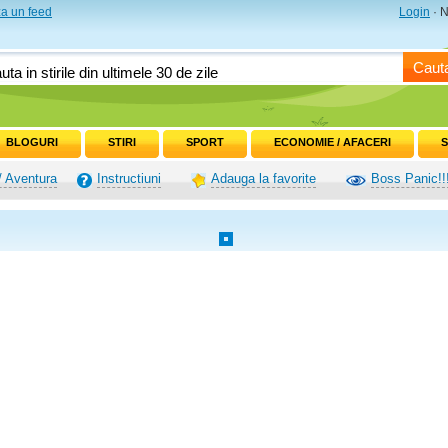
a un feed
Login
· N
Caut
BLOGURI
STIRI
SPORT
ECONOMIE / AFACERI
S
/ Aventura
Instructiuni
Adauga la favorite
Boss Panic!!