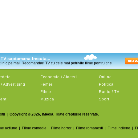
la TV saptamana trecuta...
 zilnic pe mail Recomandari TV cu cele mai potrivite filme pentru tine
Vedete
Economie / Afaceri
Online
/ Advertising
Femei
Politica
Filme
Radio / TV
ment
Muzica
Sport
itii
|
Copyright © 2026, iMedia.
Toate drepturile rezervate.
me actiune
|
Filme comedie
|
Filme horror
|
Filme romanesti
|
Filme indiene
|
F