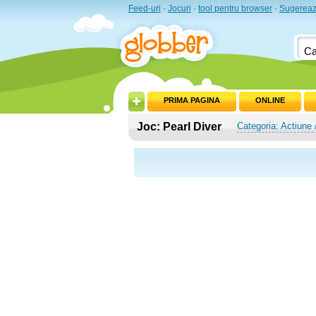
Feed-uri
·
Jocuri
·
tool pentru browser
·
Sugereaz
PRIMA PAGINA
ONLINE
Joc: Pearl Diver
Categoria: Actiune 