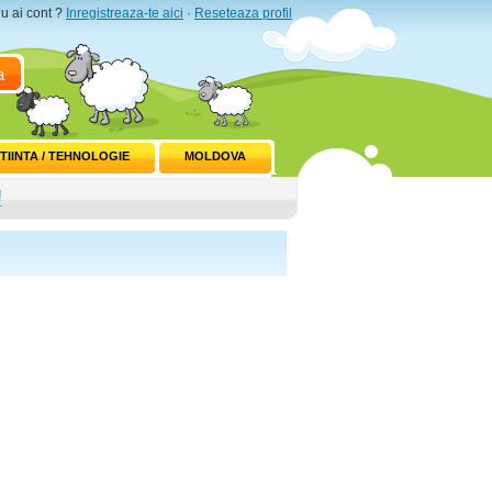
u ai cont ?
Inregistreaza-te aici
·
Reseteaza profil
a
TIINTA / TEHNOLOGIE
MOLDOVA
!