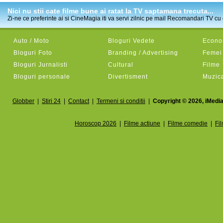
Nici nu stii cate filme bune ai ratat la TV saptamana trecuta...
Zi-ne ce preferinte ai si CineMagia iti va servi zilnic pe mail Recomandari TV cu c
Auto / Moto
Bloguri Vedete
Econom
Bloguri Foto
Branding / Advertising
Femei
Bloguri Jurnalisti
Cultural
Filme
Bloguri personale
Divertisment
Muzic
Globber
|
Stiri 24
|
Contact
|
Termeni si conditii
|
Copyright © 2026, iMedia
Horoscop 2026
|
Filme actiune
|
Filme comedie
|
Fi