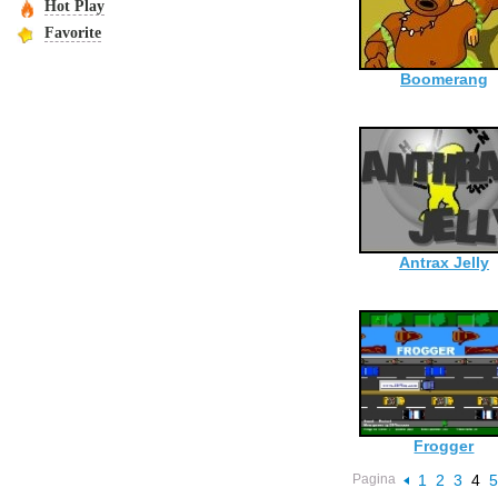
Hot Play
Favorite
Boomerang
Antrax Jelly
Frogger
Pagina
1
2
3
4
5