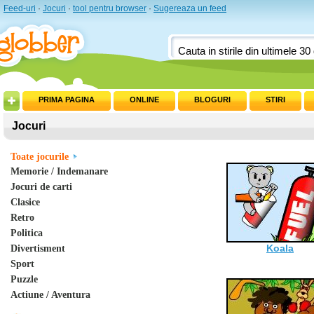
Feed-uri
·
Jocuri
·
tool pentru browser
·
Sugereaza un feed
PRIMA PAGINA
ONLINE
BLOGURI
STIRI
Jocuri
Toate jocurile
Memorie / Indemanare
Jocuri de carti
Clasice
Retro
Politica
Koala
Divertisment
Sport
Puzzle
Actiune / Aventura