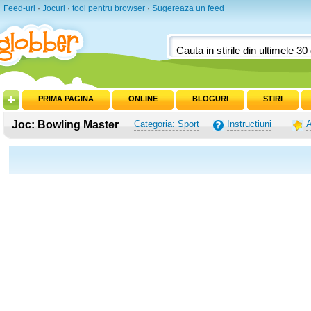
Feed-uri
·
Jocuri
·
tool pentru browser
·
Sugereaza un feed
PRIMA PAGINA
ONLINE
BLOGURI
STIRI
Joc: Bowling Master
Categoria: Sport
Instructiuni
A