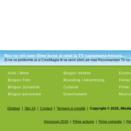
Nici nu stii cate filme bune ai ratat la TV saptamana trecuta...
Zi-ne ce preferinte ai si CineMagia iti va servi zilnic pe mail Recomandari TV cu c
Auto / Moto
Bloguri Vedete
Econom
Bloguri Foto
Branding / Advertising
Femei
Bloguri Jurnalisti
Cultural
Filme
Bloguri personale
Divertisment
Muzic
Globber
|
Stiri 24
|
Contact
|
Termeni si conditii
|
Copyright © 2026, iMedia
Horoscop 2026
|
Filme actiune
|
Filme comedie
|
Fi