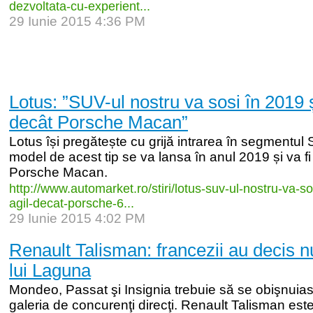
dezvoltata-
cu-
experient...
29 Iunie 2015 4:36 PM
Lotus: ”SUV-ul nostru va sosi în 2019 și
decât Porsche Macan”
Lotus își pregătește cu grijă intrarea în segmentul 
model de acest tip se va lansa în anul 2019 și va fi g
Porsche Macan.
http:/
/
www.automarket.ro/
stiri/
lotus-
suv-
ul-
nostru-
va-
so
agil-
decat-
porsche-
6...
29 Iunie 2015 4:02 PM
Renault Talisman: francezii au decis 
lui Laguna
Mondeo, Passat şi Insignia trebuie să se obişnui
galeria de concurenţi direcţi. Renault Talisman es