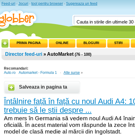
Feed-uri
·
Jocuri
·
tool pentru browser
·
Sugereaza un feed
PRIMA PAGINA
ONLINE
BLOGURI
STIRI
Director feed-uri
» AutoMarket
(76 - 100)
Recomandari:
Auto.ro
Automarket - Formula 1
·
Alte surse
»
Salveaza in pagina ta
Întâlnire față în față cu noul Audi A4: 1
trebuie să le știi despre ...
Am mers în Germania să vedem noul Audi A4 înain
oficială. În acest material vom răspunde la zece în
model de clasă medie al mărcii din Ingolstadt.