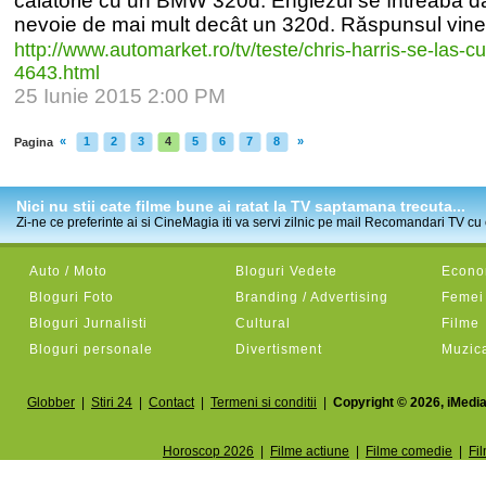
călătorie cu un BMW 320d. Englezul se întreabă da
nevoie de mai mult decât un 320d. Răspunsul vine.
http:/
/
www.automarket.ro/
tv/
teste/
chris-
harris-
se-
las-
cu
4643.html
25 Iunie 2015 2:00 PM
«
1
2
3
4
5
6
7
8
»
Pagina
Nici nu stii cate filme bune ai ratat la TV saptamana trecuta...
Zi-ne ce preferinte ai si CineMagia iti va servi zilnic pe mail Recomandari TV cu c
Auto / Moto
Bloguri Vedete
Econom
Bloguri Foto
Branding / Advertising
Femei
Bloguri Jurnalisti
Cultural
Filme
Bloguri personale
Divertisment
Muzic
Globber
|
Stiri 24
|
Contact
|
Termeni si conditii
|
Copyright © 2026, iMedia
Horoscop 2026
|
Filme actiune
|
Filme comedie
|
Fi