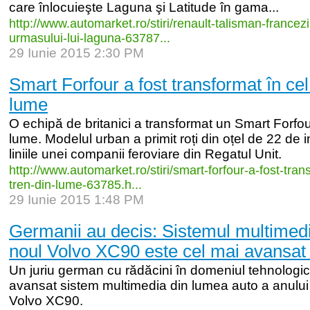
care înlocuieşte Laguna şi Latitude în gama...
http:/
/
www.automarket.ro/
stiri/
renault-
talisman-
francezi
urmasului-
lui-
laguna-
63787...
29 Iunie 2015 2:30 PM
Smart Forfour a fost transformat în cel
lume
O echipă de britanici a transformat un Smart Forfour
lume. Modelul urban a primit roți din oțel de 22 de 
liniile unei companii feroviare din Regatul Unit.
http:/
/
www.automarket.ro/
stiri/
smart-
forfour-
a-
fost-
tran
tren-
din-
lume-
63785.h...
29 Iunie 2015 1:48 PM
Germanii au decis: Sistemul multimed
noul Volvo XC90 este cel mai avansat d
Un juriu german cu rădăcini în domeniul tehnologic
avansat sistem multimedia din lumea auto a anulu
Volvo XC90.