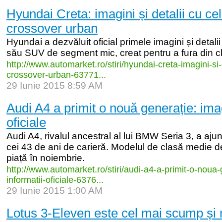
Hyundai Creta: imagini și detalii cu ce
crossover urban
Hyundai a dezvăluit oficial primele imagini și detalii
său SUV de segment mic, creat pentru a fura din cli
http:/
/
www.automarket.ro/
stiri/
hyundai-
creta-
imagini-
si-
crossover-
urban-
63771...
29 Iunie 2015 8:59 AM
Audi A4 a primit o nouă generație: imag
oficiale
Audi A4, rivalul ancestral al lui BMW Seria 3, a aju
cei 43 de ani de carieră. Modelul de clasă medie d
piață în noiembrie.
http:/
/
www.automarket.ro/
stiri/
audi-
a4-
a-
primit-
o-
noua-
informatii-
oficiale-
6376...
29 Iunie 2015 1:00 AM
Lotus 3-Eleven este cel mai scump și