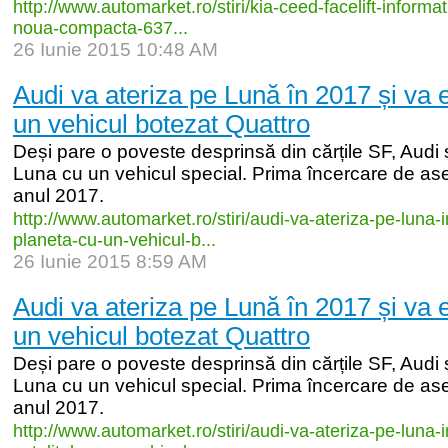
http:/
/
www.automarket.ro/
stiri/
kia-
ceed-
facelift-
informati
noua-
compacta-
637...
26 Iunie 2015 10:48 AM
Audi va ateriza pe Lună în 2017 și va 
un vehicul botezat Quattro
Deși pare o poveste desprinsă din cărțile SF, Audi
Luna cu un vehicul special. Prima încercare de ase
anul 2017.
http:/
/
www.automarket.ro/
stiri/
audi-
va-
ateriza-
pe-
luna-
i
planeta-
cu-
un-
vehicul-
b...
26 Iunie 2015 8:59 AM
Audi va ateriza pe Lună în 2017 și va e
un vehicul botezat Quattro
Deși pare o poveste desprinsă din cărțile SF, Audi
Luna cu un vehicul special. Prima încercare de ase
anul 2017.
http:/
/
www.automarket.ro/
stiri/
audi-
va-
ateriza-
pe-
luna-
i