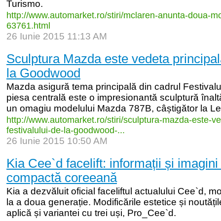
Turismo.
http:/
/
www.automarket.ro/
stiri/
mclaren-
anunta-
doua-
mo
63761.html
26 Iunie 2015 11:13 AM
Sculptura Mazda este vedeta principală
la Goodwood
Mazda asigură tema principală din cadrul Festivalu
piesa centrală este o impresionantă sculptură înal
un omagiu modelului Mazda 787B, câștigător la Le.
http:/
/
www.automarket.ro/
stiri/
sculptura-
mazda-
este-
ve
festivalului-
de-
la-
goodwood-
...
26 Iunie 2015 10:50 AM
Kia Cee`d facelift: informații și imagini
compactă coreeană
Kia a dezvăluit oficial faceliftul actualului Cee`d, 
la a doua generație. Modificările estetice și noutăț
aplică și variantei cu trei uși, Pro_Cee`d.