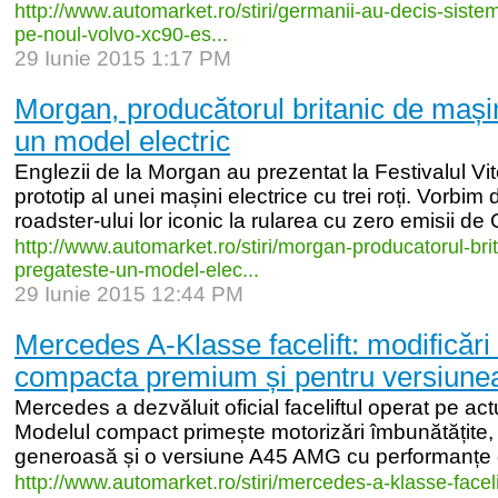
http:/
/
www.automarket.ro/
stiri/
germanii-
au-
decis-
sistem
pe-
noul-
volvo-
xc90-
es...
29 Iunie 2015 1:17 PM
Morgan, producătorul britanic de mașin
un model electric
Englezii de la Morgan au prezentat la Festivalul V
prototip al unei mașini electrice cu trei roți. Vorbi
roadster-ului lor iconic la rularea cu zero emisii de
http:/
/
www.automarket.ro/
stiri/
morgan-
producatorul-
bri
pregateste-
un-
model-
elec...
29 Iunie 2015 12:44 PM
Mercedes A-Klasse facelift: modificări
compacta premium și pentru versiunea 
Mercedes a dezvăluit oficial faceliftul operat pe ac
Modelul compact primește motorizări îmbunătățite,
generoasă și o versiune A45 AMG cu performanțe d
http:/
/
www.automarket.ro/
stiri/
mercedes-
a-
klasse-
faceli