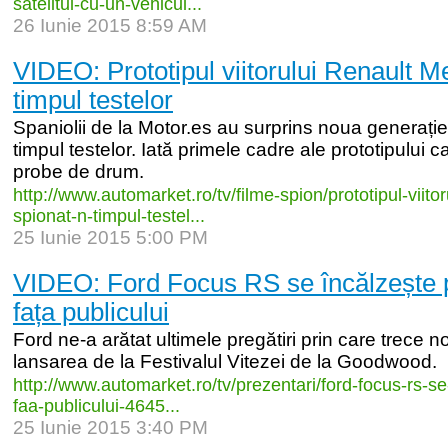
satelitul-
cu-
un-
vehicul...
26 Iunie 2015 8:59 AM
VIDEO: Prototipul viitorului Renault M
timpul testelor
Spaniolii de la Motor.es au surprins noua generați
timpul testelor. Iată primele cadre ale prototipului c
probe de drum.
http:/
/
www.automarket.ro/
tv/
filme-
spion/
prototipul-
viitor
spionat-
n-
timpul-
testel...
25 Iunie 2015 5:00 PM
VIDEO: Ford Focus RS se încălzește p
fața publicului
Ford ne-a arătat ultimele pregătiri prin care trece 
lansarea de la Festivalul Vitezei de la Goodwood.
http:/
/
www.automarket.ro/
tv/
prezentari/
ford-
focus-
rs-
se
faa-
publicului-
4645...
25 Iunie 2015 3:40 PM