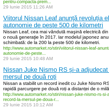
pentru-
compacta-
prem...
29 Iunie 2015 11:26 AM
Viitorul Nissan Leaf anunţă revoluţia el
autonomie de peste 500 de kilometri
Nissan Leaf, cea mai vândută maşină electrică din
o nouă generaţie în 2017. Iar modelul japonez anu
schimbată: de la 200 la peste 500 de kilometri.
http:/
/
www.automarket.ro/
stiri/
viitorul-
nissan-
leaf-
anunt
autonomie-
de-
peste...
29 Iunie 2015 10:48 AM
Nissan Juke Nismo RS și-a adjudecat 
mersul pe două roți
Nissan a stabilit un record inedit cu Juke Nismo 
rapidă parcurgere pe două roți a distanței de o mil
http:/
/
www.automarket.ro/
stiri/
nissan-
juke-
nismo-
rs-
si-
record-
la-
mersul-
pe-
doua-
r...
29 Iunie 2015 10:12 AM