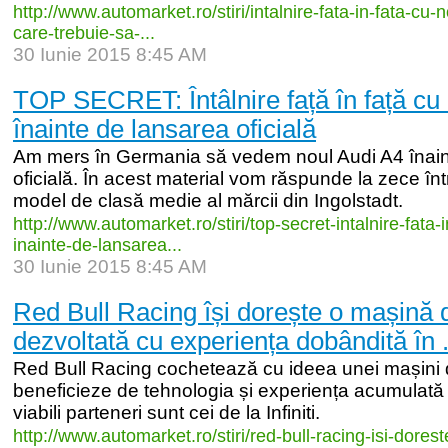
http:/
/
www.automarket.ro/
stiri/
intalnire-
fata-
in-
fata-
cu-
n
care-
trebuie-
sa-
...
30 Iunie 2015 8:45 AM
TOP SECRET: Întâlnire față în față cu
înainte de lansarea oficială
Am mers în Germania să vedem noul Audi A4 înain
oficială. În acest material vom răspunde la zece în
model de clasă medie al mărcii din Ingolstadt.
http:/
/
www.automarket.ro/
stiri/
top-
secret-
intalnire-
fata-
i
inainte-
de-
lansarea...
30 Iunie 2015 8:45 AM
Red Bull Racing își dorește o mașină d
dezvoltată cu experiența dobândită în .
Red Bull Racing cochetează cu ideea unei mașini 
beneficieze de tehnologia și experiența acumulată
viabili parteneri sunt cei de la Infiniti.
http:/
/
www.automarket.ro/
stiri/
red-
bull-
racing-
isi-
dorest