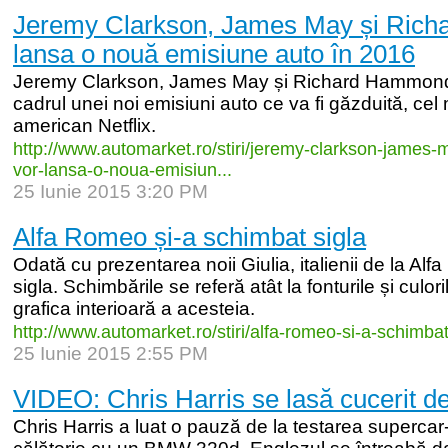
Jeremy Clarkson, James May și Ric
lansa o nouă emisiune auto în 2016
Jeremy Clarkson, James May și Richard Hammond 
cadrul unei noi emisiuni auto ce va fi găzduită, cel
american Netflix.
http:/
/
www.automarket.ro/
stiri/
jeremy-
clarkson-
james-
m
vor-
lansa-
o-
noua-
emisiun...
25 Iunie 2015 3:20 PM
Alfa Romeo și-a schimbat sigla
Odată cu prezentarea noii Giulia, italienii de la Al
sigla. Schimbările se referă atât la fonturile și culoril
grafica interioară a acesteia.
http:/
/
www.automarket.ro/
stiri/
alfa-
romeo-
si-
a-
schimbat
25 Iunie 2015 2:55 PM
VIDEO: Chris Harris se lasă cucerit
Chris Harris a luat o pauză de la testarea supercar-u