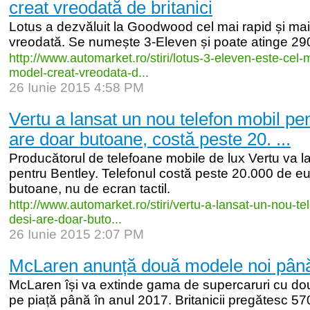
creat vreodată de britanici
Lotus a dezvăluit la Goodwood cel mai rapid și m
vreodată. Se numește 3-Eleven și poate atinge 29
http:/
/
www.automarket.ro/
stiri/
lotus-
3-
eleven-
este-
cel-
m
model-
creat-
vreodata-
d...
26 Iunie 2015 4:58 PM
Vertu a lansat un nou telefon mobil pen
are doar butoane, costă peste 20. ...
Producătorul de telefoane mobile de lux Vertu va l
pentru Bentley. Telefonul costă peste 20.000 de eu
butoane, nu de ecran tactil.
http:/
/
www.automarket.ro/
stiri/
vertu-
a-
lansat-
un-
nou-
te
desi-
are-
doar-
buto...
26 Iunie 2015 2:07 PM
McLaren anunță două modele noi până
McLaren își va extinde gama de supercaruri cu do
pe piață până în anul 2017. Britanicii pregătesc 