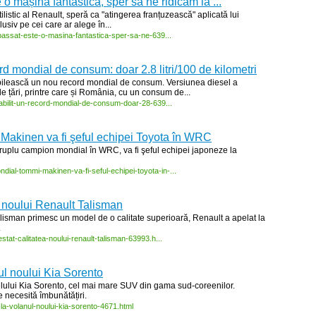
o mașină fantastică, sper să ne ridicăm la ...
listic al Renault, speră ca "atingerea franțuzească" aplicată lui
lusiv pe cei care ar alege în...
passat-
este-
o-
masina-
fantastica-
sper-
sa-
ne-
639...
rd mondial de consum: doar 2.8 litri/100 de kilometri
abilească un nou record mondial de consum. Versiunea diesel a
e țări, printre care și România, cu un consum de...
abilit-
un-
record-
mondial-
de-
consum-
doar-
28-
639...
akinen va fi şeful echipei Toyota în WRC
uplu campion mondial în WRC, va fi şeful echipei japoneze la
ndial-
tommi-
makinen-
va-
fi-
seful-
echipei-
toyota-
in-
...
a noului Renault Talisman
 Talisman primesc un model de o calitate superioară, Renault a apelat la
.
estat-
calitatea-
noului-
renault-
talisman-
63993.h...
ul noului Kia Sorento
delului Kia Sorento, cel mai mare SUV din gama sud-coreenilor.
e necesită îmbunătățiri.
-
la-
volanul-
noului-
kia-
sorento-
4671.html