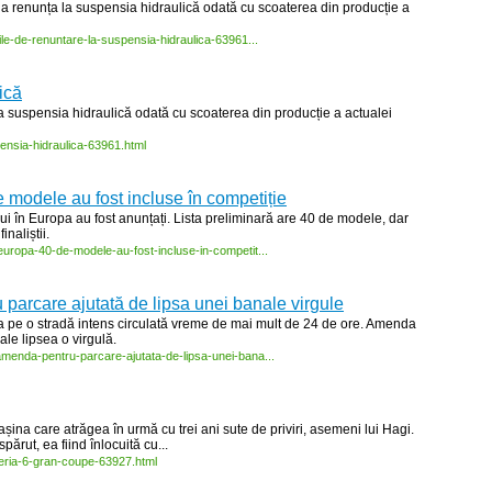
de a renunța la suspensia hidraulică odată cu scoaterea din producție a
le-
de-
renuntare-
la-
suspensia-
hidraulica-
63961...
ică
 la suspensia hidraulică odată cu scoaterea din producție a actualei
ensia-
hidraulica-
63961.html
 modele au fost incluse în competiție
lui în Europa au fost anunțați. Lista preliminară are 40 de modele, dar
inaliștii.
europa-
40-
de-
modele-
au-
fost-
incluse-
in-
competit...
parcare ajutată de lipsa unei banale virgule
ta pe o stradă intens circulată vreme de mai mult de 24 de ore. Amenda
cale lipsea o virgulă.
amenda-
pentru-
parcare-
ajutata-
de-
lipsa-
unei-
bana...
a care atrăgea în urmă cu trei ani sute de priviri, asemeni lui Hagi.
ărut, ea fiind înlocuită cu...
eria-
6-
gran-
coupe-
63927.html