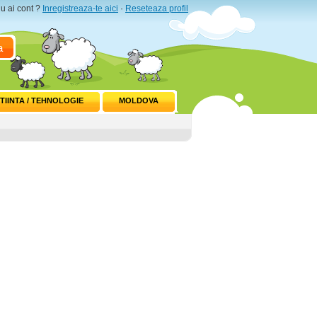
u ai cont ?
Inregistreaza-te aici
·
Reseteaza profil
a
TIINTA / TEHNOLOGIE
MOLDOVA