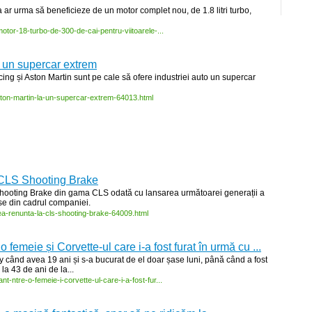
a ar urma să beneficieze de un motor complet nou, de 1.8 litri turbo,
motor-
18-
turbo-
de-
300-
de-
cai-
pentru-
viitoarele-
...
a un supercar extrem
ing și Aston Martin sunt pe cale să ofere industriei auto un supercar
ton-
martin-
la-
un-
supercar-
extrem-
64013.html
 CLS Shooting Brake
hooting Brake din gama CLS odată cu lansarea următoarei generații a
rse din cadrul companiei.
ea-
renunta-
la-
cls-
shooting-
brake-
64009.html
emeie și Corvette-ul care i-a fost furat în urmă cu ...
y când avea 19 ani și s-a bucurat de el doar șase luni, până când a fost
la 43 de ani de la...
ant-
ntre-
o-
femeie-
i-
corvette-
ul-
care-
i-
a-
fost-
fur...