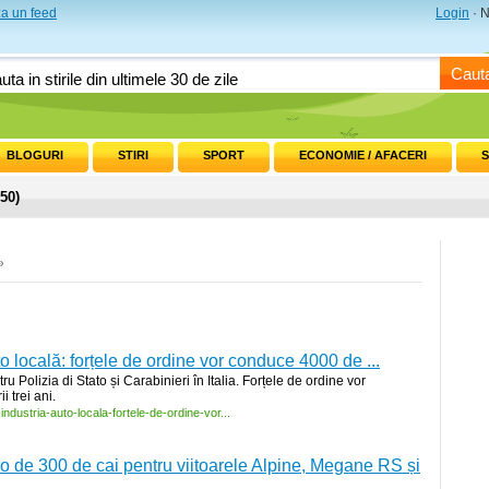
a un feed
Login
· N
Caut
BLOGURI
STIRI
SPORT
ECONOMIE / AFACERI
S
 50)
»
to locală: forțele de ordine vor conduce 4000 de ...
ru Polizia di Stato și Carabinieri în Italia. Forțele de ordine vor
 trei ani.
-
industria-
auto-
locala-
fortele-
de-
ordine-
vor...
o de 300 de cai pentru viitoarele Alpine, Megane RS și