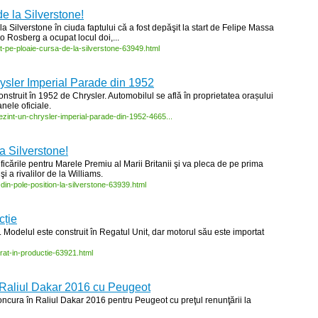
e la Silverstone!
la Silverstone în ciuda faptului că a fost depăşit la start de Felipe Massa
ico Rosberg a ocupat locul doi,...
t-
pe-
ploaie-
cursa-
de-
la-
silverstone-
63949.html
ysler Imperial Parade din 1952
struit în 1952 de Chrysler. Automobilul se află în proprietatea orașului
nele oficiale.
ezint-
un-
chrysler-
imperial-
parade-
din-
1952-
4665...
a Silverstone!
ificările pentru Marele Premiu al Marii Britanii şi va pleca de pe prima
şi a rivalilor de la Williams.
-
din-
pole-
position-
la-
silverstone-
63939.html
cție
Modelul este construit în Regatul Unit, dar motorul său este importat
trat-
in-
productie-
63921.html
 Raliul Dakar 2016 cu Peugeot
ncura în Raliul Dakar 2016 pentru Peugeot cu preţul renunţării la