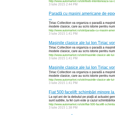
http:/
/
www.automarket.ro/
stiri/
loeb-
intentioneaza-
sa-
c
3 Iulie 2015 2:44 PM
Paradă cu mașini americane de epocă
...
Țiriac Collection va organiza o paradă a mașinil
modele clasice, care au scris istorie pentru num
http:/
/
www.automarket.ro/
stiri/
parada-
cu-
masini-
amer
3 Iulie 2015 1:41 PM
Maşinile clasice ale lui Ion Ţiriac vor
Țiriac Collection va organiza o paradă a mașinil
modele clasice, care au scris istorie pentru num
http:/
/
www.automarket.ro/
stiri/
masinile-
clasice-
ale-
lui-
3 Iulie 2015 1:41 PM
Maşinile clasice ale lui Ion Ţiriac vor
Țiriac Collection va organiza o paradă a mașinil
modele clasice, care au scris istorie pentru num
http:/
/
www.automarket.ro/
stiri/
masinile-
clasice-
ale-
lui-
3 Iulie 2015 1:41 PM
Fiat 500 facelift: schimbări minore la 
La opt ani de la debutul pe piață al actualei gene
sunt subtile, la fel cum este și cazul schimbărilor
http:/
/
www.automarket.ro/
stiri/
fiat-
500-
facelift-
schimba
3 Iulie 2015 1:38 PM