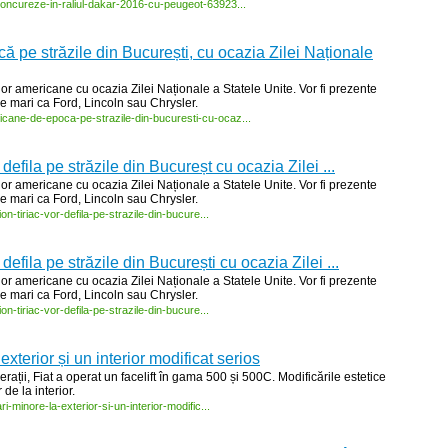
oncureze-
in-
raliul-
dakar-
2016-
cu-
peugeot-
63923...
 pe străzile din București, cu ocazia Zilei Naționale
or americane cu ocazia Zilei Naționale a Statele Unite. Vor fi prezente
e mari ca Ford, Lincoln sau Chrysler.
icane-
de-
epoca-
pe-
strazile-
din-
bucuresti-
cu-
ocaz...
 defila pe străzile din Bucureșt cu ocazia Zilei ...
or americane cu ocazia Zilei Naționale a Statele Unite. Vor fi prezente
e mari ca Ford, Lincoln sau Chrysler.
ion-
tiriac-
vor-
defila-
pe-
strazile-
din-
bucure...
 defila pe străzile din București cu ocazia Zilei ...
or americane cu ocazia Zilei Naționale a Statele Unite. Vor fi prezente
e mari ca Ford, Lincoln sau Chrysler.
ion-
tiriac-
vor-
defila-
pe-
strazile-
din-
bucure...
exterior și un interior modificat serios
rații, Fiat a operat un facelift în gama 500 și 500C. Modificările estetice
 de la interior.
ri-
minore-
la-
exterior-
si-
un-
interior-
modific...