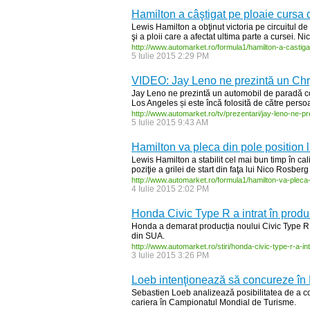
Hamilton a câştigat pe ploaie cursa d
Lewis Hamilton a obţinut victoria pe circuitul de 
şi a ploii care a afectat ultima parte a cursei. N
http:/
/
www.automarket.ro/
formula1/
hamilton-
a-
castiga
5 Iulie 2015 2:29 PM
VIDEO: Jay Leno ne prezintă un Chr
Jay Leno ne prezintă un automobil de paradă con
Los Angeles și este încă folosită de către persoa
http:/
/
www.automarket.ro/
tv/
prezentari/
jay-
leno-
ne-
pr
5 Iulie 2015 9:43 AM
Hamilton va pleca din pole position l
Lewis Hamilton a stabilit cel mai bun timp în cal
poziţie a grilei de start din faţa lui Nico Rosberg 
http:/
/
www.automarket.ro/
formula1/
hamilton-
va-
pleca
4 Iulie 2015 2:02 PM
Honda Civic Type R a intrat în produ
Honda a demarat producția noului Civic Type R. 
din SUA.
http:/
/
www.automarket.ro/
stiri/
honda-
civic-
type-
r-
a-
in
3 Iulie 2015 3:26 PM
Loeb intenţionează să concureze în
Sebastien Loeb analizează posibilitatea de a co
cariera în Campionatul Mondial de Turisme.