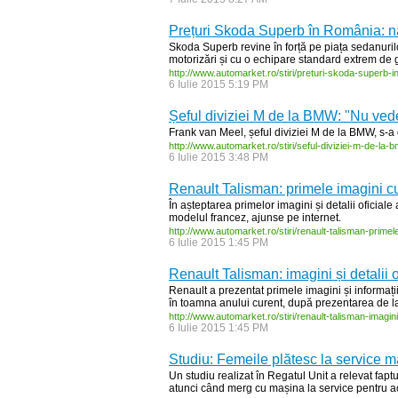
Prețuri Skoda Superb în România: n
Skoda Superb revine în forță pe piața sedanuril
motorizări și cu o echipare standard extrem de
http:/
/
www.automarket.ro/
stiri/
preturi-
skoda-
superb-
i
6 Iulie 2015 5:19 PM
Șeful diviziei M de la BMW: "Nu vede
Frank van Meel, șeful diviziei M de la BMW, s-a de
http:/
/
www.automarket.ro/
stiri/
seful-
diviziei-
m-
de-
la-
b
6 Iulie 2015 3:48 PM
Renault Talisman: primele imagini cu
În așteptarea primelor imagini și detalii oficial
modelul francez, ajunse pe internet.
http:/
/
www.automarket.ro/
stiri/
renault-
talisman-
primel
6 Iulie 2015 1:45 PM
Renault Talisman: imagini și detalii o
Renault a prezentat primele imagini și informații 
în toamna anului curent, după prezentarea de la
http:/
/
www.automarket.ro/
stiri/
renault-
talisman-
imagini
6 Iulie 2015 1:45 PM
Studiu: Femeile plătesc la service ma
Un studiu realizat în Regatul Unit a relevat fapt
atunci când merg cu mașina la service pentru a