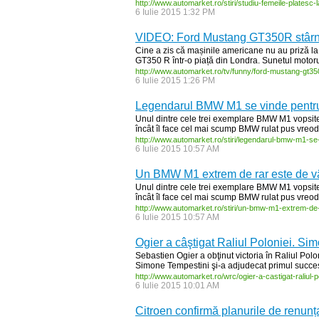
http:/
/
www.automarket.ro/
stiri/
studiu-
femeile-
platesc-
l
6 Iulie 2015 1:32 PM
VIDEO: Ford Mustang GT350R stârneș
Cine a zis că mașinile americane nu au priză l
GT350 R într-o piață din Londra. Sunetul motorul
http:/
/
www.automarket.ro/
tv/
funny/
ford-
mustang-
gt35
6 Iulie 2015 1:26 PM
Legendarul BMW M1 se vinde pentru 
Unul dintre cele trei exemplare BMW M1 vopsite î
încât îl face cel mai scump BMW rulat pus vreoda
http:/
/
www.automarket.ro/
stiri/
legendarul-
bmw-
m1-
se
6 Iulie 2015 10:57 AM
Un BMW M1 extrem de rar este de vâ
Unul dintre cele trei exemplare BMW M1 vopsite î
încât îl face cel mai scump BMW rulat pus vreoda
http:/
/
www.automarket.ro/
stiri/
un-
bmw-
m1-
extrem-
de
6 Iulie 2015 10:57 AM
Ogier a câştigat Raliul Poloniei. Si
Sebastien Ogier a obţinut victoria în Raliul Polo
Simone Tempestini şi-a adjudecat primul succe
http:/
/
www.automarket.ro/
wrc/
ogier-
a-
castigat-
raliul-
p
6 Iulie 2015 10:01 AM
Citroen confirmă planurile de renunț