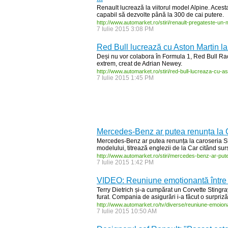
Renault lucrează la viitorul model Alpine. Acest
capabil să dezvolte până la 300 de cai putere.
http:/
/
www.automarket.ro/
stiri/
renault-
pregateste-
un-
7 Iulie 2015 3:08 PM
Red Bull lucrează cu Aston Martin l
Deși nu vor colabora în Formula 1, Red Bull Rac
extrem, creat de Adrian Newey.
http:/
/
www.automarket.ro/
stiri/
red-
bull-
lucreaza-
cu-
as
7 Iulie 2015 1:45 PM
Mercedes-Benz ar putea renunța la
Mercedes-Benz ar putea renunța la caroseria S
modelului, titrează englezii de la Car citând su
http:/
/
www.automarket.ro/
stiri/
mercedes-
benz-
ar-
put
7 Iulie 2015 1:42 PM
VIDEO: Reuniune emoționantă între o f
Terry Dietrich și-a cumpărat un Corvette Stingra
furat. Compania de asigurări i-a făcut o surpriză 
http:/
/
www.automarket.ro/
tv/
diverse/
reuniune-
emoion
7 Iulie 2015 10:50 AM