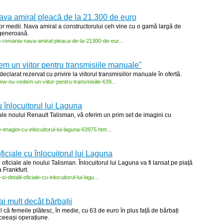
ava amiral pleacă de la 21.300 de euro
or medii. Nava amiral a constructorului ceh vine cu o gamă largă de
 generoasă.
n-
romania-
nava-
amiral-
pleaca-
de-
la-
21300-
de-
eur...
m un viitor pentru transmisiile manuale"
clarat rezervat cu privire la viitorul transmisiilor manuale în ofertă.
mw-
nu-
vedem-
un-
viitor-
pentru-
transmisiile-
639...
 înlocuitorul lui Laguna
e ale noului Renault Talisman, vă oferim un prim set de imagini cu
e-
imagini-
cu-
inlocuitorul-
lui-
laguna-
63975.htm...
ficiale cu înlocuitorul lui Laguna
oficiale ale noului Talisman. Înlocuitorul lui Laguna va fi lansat pe piață
 Frankfurt.
-
si-
detalii-
oficiale-
cu-
inlocuitorul-
lui-
lagu...
i mult decât bărbații
ul că femeile plătesc, în medie, cu 63 de euro în plus față de bărbați
ceeași operațiune.