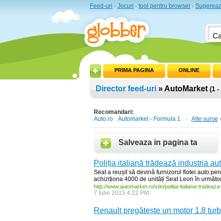
Feed-uri
·
Jocuri
·
tool pentru browser
·
Sugereaz
PRIMA PAGINA
ONLINE
Director feed-uri
» AutoMarket
(1 -
Recomandari:
Auto.ro
Automarket - Formula 1
·
Alte surse
Salveaza in pagina ta
Poliția italiană trădează industria au
Seat a reușit să devină furnizorul flotei auto pent
achiziționa 4000 de unități Seat Leon în următorii
http:/
/
www.automarket.ro/
stiri/
politia-
italiana-
tradeaza
7 Iulie 2015 4:22 PM
Renault pregătește un motor 1.8 turb
...