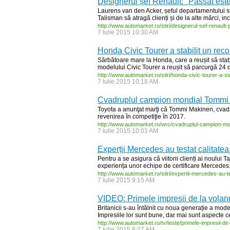
Designerul șef Renault: "Passat este 
Laurens van den Acker, șeful departamentului sti
Talisman să atragă clienți și de la alte mărci, inc
http:/
/
www.automarket.ro/
stiri/
designerul-
sef-
renault-
7 Iulie 2015 10:30 AM
Honda Civic Tourer a stabilit un reco
Sărbătoare mare la Honda, care a reușit să st
modelului Civic Tourer a reușit să parcurgă 24 d
http:/
/
www.automarket.ro/
stiri/
honda-
civic-
tourer-
a-
st
7 Iulie 2015 10:18 AM
Cvadruplul campion mondial Tommi M
Toyota a anunţat marţi că Tommi Makinen, cvadr
revenirea în competiţie în 2017.
http:/
/
www.automarket.ro/
wrc/
cvadruplul-
campion-
mo
7 Iulie 2015 10:03 AM
Experții Mercedes au testat calitate
Pentru a se asigura că viitorii clienți ai noului
experiența unor echipe de certificare Mercedes
http:/
/
www.automarket.ro/
stiri/
expertii-
mercedes-
au-
t
7 Iulie 2015 9:15 AM
VIDEO: Primele impresii de la volan
Britanicii s-au întâlnit cu noua generație a mo
Impresiile lor sunt bune, dar mai sunt aspecte c
http:/
/
www.automarket.ro/
tv/
teste/
primele-
impresii-
de
7 Iulie 2015 8:27 AM