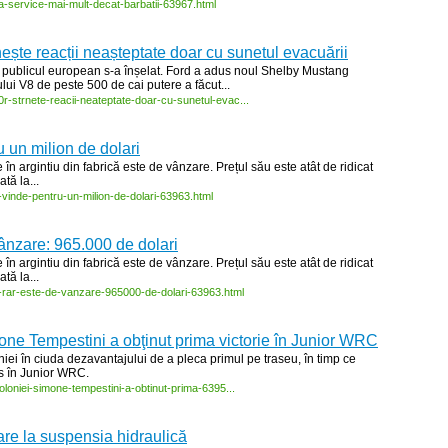
a-
service-
mai-
mult-
decat-
barbatii-
63967.html
te reacții neașteptate doar cu sunetul evacuării
a publicul european s-a înșelat. Ford a adus noul Shelby Mustang
ui V8 de peste 500 de cai putere a făcut...
0r-
strnete-
reacii-
neateptate-
doar-
cu-
sunetul-
evac...
un milion de dolari
n argintiu din fabrică este de vânzare. Prețul său este atât de ridicat
tă la...
-
vinde-
pentru-
un-
milion-
de-
dolari-
63963.html
nzare: 965.000 de dolari
n argintiu din fabrică este de vânzare. Prețul său este atât de ridicat
tă la...
-
rar-
este-
de-
vanzare-
965000-
de-
dolari-
63963.html
mone Tempestini a obţinut prima victorie în Junior WRC
niei în ciuda dezavantajului de a pleca primul pe traseu, în timp ce
s în Junior WRC.
oloniei-
simone-
tempestini-
a-
obtinut-
prima-
6395...
are la suspensia hidraulică