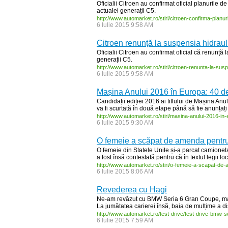
Oficialii Citroen au confirmat oficial planurile 
actualei generații C5.
http:/
/
www.automarket.ro/
stiri/
citroen-
confirma-
planuri
6 Iulie 2015 9:58 AM
Citroen renunță la suspensia hidraul
Oficialii Citroen au confirmat oficial că renunță
generații C5.
http:/
/
www.automarket.ro/
stiri/
citroen-
renunta-
la-
susp
6 Iulie 2015 9:58 AM
Mașina Anului 2016 în Europa: 40 de
Candidații ediției 2016 ai titlului de Mașina Anu
va fi scurtată în două etape până să fie anunțați f
http:/
/
www.automarket.ro/
stiri/
masina-
anului-
2016-
in-
6 Iulie 2015 9:30 AM
O femeie a scăpat de amenda pentru 
O femeie din Statele Unite și-a parcat camione
a fost însă contestată pentru că în textul legii lo
http:/
/
www.automarket.ro/
stiri/
o-
femeie-
a-
scapat-
de-
6 Iulie 2015 8:06 AM
Revederea cu Hagi
Ne-am revăzut cu BMW Seria 6 Gran Coupe, mașin
La jumătatea carierei însă, baia de mulțime a disp
http:/
/
www.automarket.ro/
test-
drive/
test-
drive-
bmw-
s
6 Iulie 2015 7:59 AM