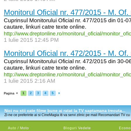
Monitorul Oficial nr. 477/2015 - M. Of.
Cuprinsul Monitorului Oficial nr. 477/2015 din 01-07
cautare, linkuri catre texte online.
http:/
/
www.dreptonline.ro/
monitorul_
oficial/
monitor_
ofi
1 Iulie 2015 12:45 PM
Monitorul Oficial nr. 472/2015 - M. Of.
Cuprinsul Monitorului Oficial nr. 472/2015 din 30-06
cautare, linkuri catre texte online.
http:/
/
www.dreptonline.ro/
monitorul_
oficial/
monitor_
ofi
1 Iulie 2015 2:16 AM
«
1
2
3
4
5
»
Pagina
Nici nu stii cate filme bune ai ratat la TV saptamana trecuta...
Zi-ne ce preferinte ai si CineMagia iti va servi zilnic pe mail Recomandari TV cu c
Auto / Moto
Bloguri Vedete
Econom