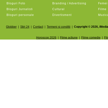
Bloguri Foto
Branding / Advertising
Femei
Bloguri Jurnalisti
Cultural
Filme
Bloguri personale
Divertisment
Muzic
Globber
|
Stiri 24
|
Contact
|
Termeni si conditii
|
Copyright © 2026, iMedia
Horoscop 2026
|
Filme actiune
|
Filme comedie
|
Fi