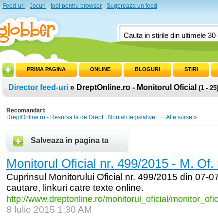
Feed-uri
·
Jocuri
·
tool pentru browser
·
Sugereaza un feed
PRIMA PAGINA
ONLINE
BLOGURI
STIRI
Director feed-uri
» DreptOnline.ro - Monitorul Oficial
(1 - 25
Recomandari:
DreptOnline.ro - Resursa ta de Drept
Noutati legislative
·
Alte surse
»
Salveaza in pagina ta
Monitorul Oficial nr. 499/2015 - M. Of.
Cuprinsul Monitorului Oficial nr. 499/2015 din 07-07
cautare, linkuri catre texte online.
http:/
/
www.dreptonline.ro/
monitorul_
oficial/
monitor_
ofi
8 Iulie 2015 1:30 AM