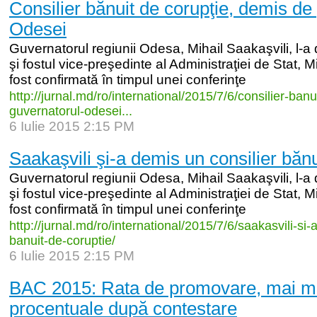
Consilier bănuit de corupţie, demis de
Odesei
Guvernatorul regiunii Odesa, Mihail Saakaşvili, l-a
şi fostul vice-preşedinte al Administraţiei de Stat, M
fost confirmată în timpul unei conferinţe
http:/
/
jurnal.md/
ro/
international/
2015/
7/
6/
consilier-
banui
guvernatorul-
odesei...
6 Iulie 2015 2:15 PM
Saakaşvili şi-a demis un consilier bănu
Guvernatorul regiunii Odesa, Mihail Saakaşvili, l-a
şi fostul vice-preşedinte al Administraţiei de Stat, M
fost confirmată în timpul unei conferinţe
http:/
/
jurnal.md/
ro/
international/
2015/
7/
6/
saakasvili-
si-
a
banuit-
de-
coruptie/
6 Iulie 2015 2:15 PM
BAC 2015: Rata de promovare, mai ma
procentuale după contestare