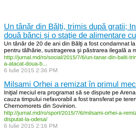
Un tânăr din Bălţi, trimis după gratii; I
două bănci şi o staţie de alimentare cu
Un tânăr de 20 de ani din Bălţi a fost condamnat la
pentru tâlhărie, sustragerea şi păstrarea ilegală a mu
http:/
/
jurnal.md/
ro/
social/
2015/
7/
6/
un-
tanar-
din-
balti-
tri
a-
atacat-
doua-
b...
6 Iulie 2015 2:36 PM
Milsami Orhei a remizat în primul mec
Iniţial meciul era programat să se dispute pe Aren
cauza timpului nefavorabil a fost transferat pe tere
Chernomorets din Sovinion.
http:/
/
jurnal.md/
ro/
sport/
2015/
7/
6/
milsami-
orhei-
a-
remiz
disputat-
la-
odesa/
6 Iulie 2015 2:16 PM