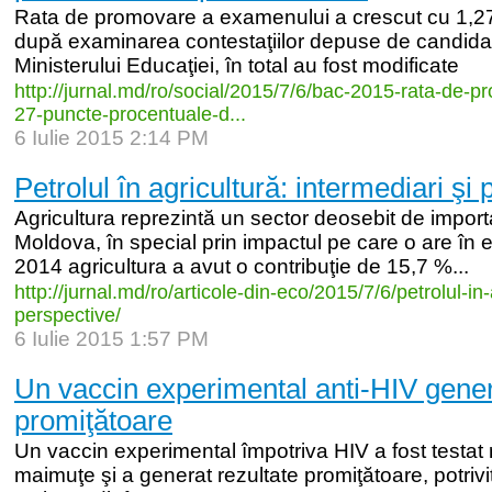
Rata de promovare a examenului a crescut cu 1,2
după examinarea contestaţiilor depuse de candidaţii
Ministerului Educaţiei, în total au fost modificate
http:/
/
jurnal.md/
ro/
social/
2015/
7/
6/
bac-
2015-
rata-
de-
pr
27-
puncte-
procentuale-
d...
6 Iulie 2015 2:14 PM
Petrolul în agricultură: intermediari şi
Agricultura reprezintă un sector deosebit de impor
Moldova, în special prin impactul pe care o are în ec
2014 agricultura a avut o contribuţie de 15,7 %...
http:/
/
jurnal.md/
ro/
articole-
din-
eco/
2015/
7/
6/
petrolul-
in-
perspective/
6 Iulie 2015 1:57 PM
Un vaccin experimental anti-HIV gener
promiţătoare
Un vaccin experimental împotriva HIV a fost testat
maimuţe şi a generat rezultate promiţătoare, potrivi