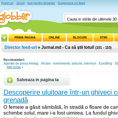
Feed-uri
·
Jocuri
·
tool pentru browser
·
Sugereaza un feed
PRIMA PAGINA
ONLINE
BLOGURI
STIRI
Director feed-uri
» Jurnal.md - Ca să ştii totul!
(101 - 110)
Recomandari:
Agentie de presa Infotag
Alt Iasi - evenimente, articole, interviuri
EuroBlog
O
·
Alte surse
»
Salveaza in pagina ta
Descoperire uluitoare într-un ghiveci cu 
grenadă
O femeie a găsit sâmbătă, în stradă o floare de ca
schimbe solul, mare i-a fost uimirea. La fundul ghiv