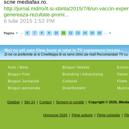
scrie mediafax.ro.
http:/
/
jurnal.md/
ro/
it-
si-
stiinta/
2015/
7/
6/
un-
vaccin-
exper
genereaza-
rezultate-
promi...
6 Iulie 2015 1:52 PM
«
...
6
7
8
9
10
11
12
13
14
15
16
...
»
Pagina
Nici nu stii cate filme bune ai ratat la TV saptamana trecuta...
Zi-ne ce preferinte ai si CineMagia iti va servi zilnic pe mail Recomandari TV cu c
Auto / Moto
Bloguri Vedete
Econom
Bloguri Foto
Branding / Advertising
Femei
Bloguri Jurnalisti
Cultural
Filme
Bloguri personale
Divertisment
Muzic
Globber
|
Stiri 24
|
Contact
|
Termeni si conditii
|
Copyright © 2026, iMedia
Horoscop 2026
|
Filme actiune
|
Filme comedie
|
Fi