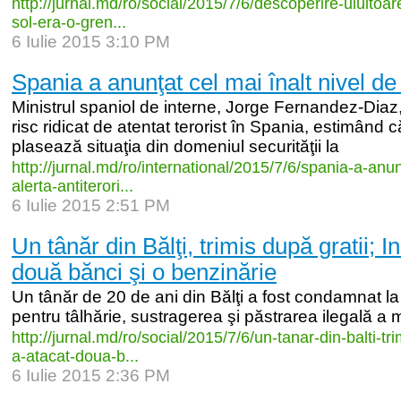
http:/
/
jurnal.md/
ro/
social/
2015/
7/
6/
descoperire-
uluitoar
sol-
era-
o-
gren...
6 Iulie 2015 3:10 PM
Spania a anunţat cel mai înalt nivel de 
Ministrul spaniol de interne, Jorge Fernandez-Diaz,
risc ridicat de atentat terorist în Spania, estimând 
plasează situaţia din domeniul securităţii la
http:/
/
jurnal.md/
ro/
international/
2015/
7/
6/
spania-
a-
anun
alerta-
antiterori...
6 Iulie 2015 2:51 PM
Un tânăr din Bălţi, trimis după gratii; I
două bănci şi o benzinărie
Un tânăr de 20 de ani din Bălţi a fost condamnat la
pentru tâlhărie, sustragerea şi păstrarea ilegală a mu
http:/
/
jurnal.md/
ro/
social/
2015/
7/
6/
un-
tanar-
din-
balti-
tri
a-
atacat-
doua-
b...
6 Iulie 2015 2:36 PM