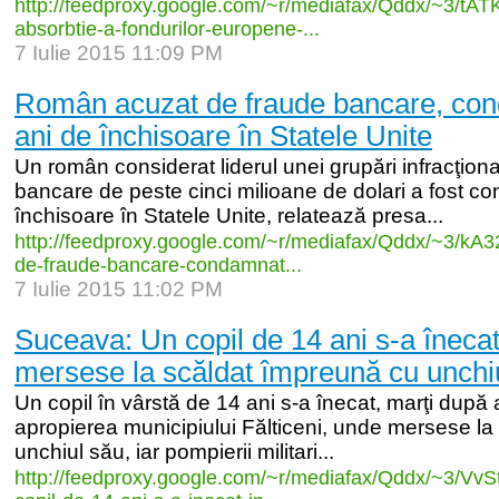
http:/
/
feedproxy.google.com/
~r/
mediafax/
Qddx/
~3/
tAT
absorbtie-
a-
fondurilor-
europene-
...
7 Iulie 2015 11:09 PM
Român acuzat de fraude bancare, con
ani de închisoare în Statele Unite
Un român considerat liderul unei grupări infracţion
bancare de peste cinci milioane de dolari a fost c
închisoare în Statele Unite, relatează presa...
http:/
/
feedproxy.google.com/
~r/
mediafax/
Qddx/
~3/
kA3
de-
fraude-
bancare-
condamnat...
7 Iulie 2015 11:02 PM
Suceava: Un copil de 14 ani s-a înecat
mersese la scăldat împreună cu unchi
Un copil în vârstă de 14 ani s-a înecat, marţi după 
apropierea municipiului Fălticeni, unde mersese l
unchiul său, iar pompierii militari...
http:/
/
feedproxy.google.com/
~r/
mediafax/
Qddx/
~3/
VvS