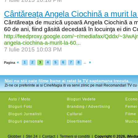
Cântăreaţa Angela Ciochină a murit la
Cântăreaţa de muzică uşoară Angela Ciochină a muri
60 de ani, fiind găsită decedată în locuinţa ei din C
http:/
/
feedproxy.google.com/
~r/
mediafax/
Qddx/
~3/
wAj
angela-
ciochina-
a-
murit-
la-
60...
7 Iulie 2015 10:03 PM
«
1
2
3
4
5
6
7
8
...
»
Pagina
Nici nu stii cate filme bune ai ratat la TV saptamana trecuta...
Zi-ne ce preferinte ai si CineMagia iti va servi zilnic pe mail Recomandari TV cu c
Auto / Moto
Bloguri Vedete
Econom
Bloguri Foto
Branding / Advertising
Femei
Bloguri Jurnalisti
Cultural
Filme
Bloguri personale
Divertisment
Muzic
Globber
|
Stiri 24
|
Contact
|
Termeni si conditii
|
Copyright © 2026, iMedia