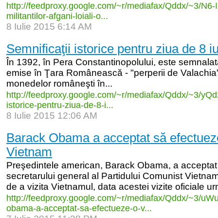
http:/
/
feedproxy.google.com/
~r/
mediafax/
Qddx/
~3/
N6-
I
militantilor-
afgani-
loiali-
o...
8 Iulie 2015 6:14 AM
Semnificaţii istorice pentru ziua de 8 iu
În 1392, în Pera Constantinopolului, este semnal
emise în Ţara Românească - "perperii de Valachia" - 
monedelor româneşti în...
http:/
/
feedproxy.google.com/
~r/
mediafax/
Qddx/
~3/
yQd
istorice-
pentru-
ziua-
de-
8-
i...
8 Iulie 2015 12:06 AM
Barack Obama a acceptat să efectueze 
Vietnam
Preşedintele american, Barack Obama, a acceptat m
secretarului general al Partidului Comunist Vietn
de a vizita Vietnamul, data acestei vizite oficiale ur
http:/
/
feedproxy.google.com/
~r/
mediafax/
Qddx/
~3/
uW
obama-
a-
acceptat-
sa-
efectueze-
o-
v...