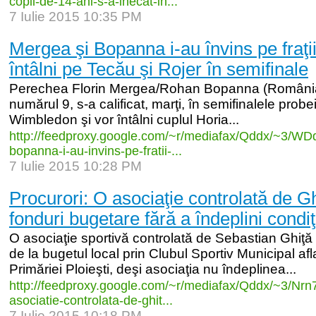
copil-
de-
14-
ani-
s-
a-
inecat-
in...
7 Iulie 2015 10:35 PM
Mergea şi Bopanna i-au învins pe fraţii
întâlni pe Tecău şi Rojer în semifinale
Perechea Florin Mergea/Rohan Bopanna (România/
numărul 9, s-a calificat, marţi, în semifinalele probe
Wimbledon şi vor întâlni cuplul Horia...
http:/
/
feedproxy.google.com/
~r/
mediafax/
Qddx/
~3/
WDq
bopanna-
i-
au-
invins-
pe-
fratii-
...
7 Iulie 2015 10:28 PM
Procurori: O asociaţie controlată de Gh
fonduri bugetare fără a îndeplini condiţ
O asociaţie sportivă controlată de Sebastian Ghiţă 
de la bugetul local prin Clubul Sportiv Municipal af
Primăriei Ploieşti, deşi asociaţia nu îndeplinea...
http:/
/
feedproxy.google.com/
~r/
mediafax/
Qddx/
~3/
Nrn
asociatie-
controlata-
de-
ghit...
7 Iulie 2015 10:18 PM