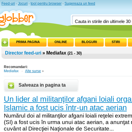
Feed-uri
·
Jocuri
·
tool pentru browser
·
Sugereaza un feed
PRIMA PAGINA
ONLINE
BLOGURI
STIRI
Director feed-uri
» Mediafax
(21 - 30)
Recomandari:
Mediafax
·
Alte surse
»
Salveaza in pagina ta
Un lider al militanţilor afgani loiali orga
Islamic a fost ucis într-un atac aerian
Numărul doi al militanţilor afgani loiali reţelei extre
(SI) a fost ucis în urma unui atac aerian, a anunţat 
cuvânt al Direcţiei Naţionale de Securitate...