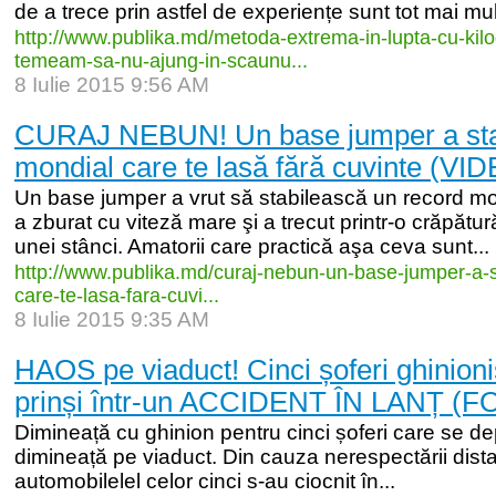
de a trece prin astfel de experiențe sunt tot mai mulț
http:/
/
www.publika.md/
metoda-
extrema-
in-
lupta-
cu-
kil
temeam-
sa-
nu-
ajung-
in-
scaunu...
8 Iulie 2015 9:56 AM
CURAJ NEBUN! Un base jumper a stabi
mondial care te lasă fără cuvinte (VI
Un base jumper a vrut să stabilească un record mon
a zburat cu viteză mare şi a trecut printr-o crăpătur
unei stânci. Amatorii care practică aşa ceva sunt...
http:/
/
www.publika.md/
curaj-
nebun-
un-
base-
jumper-
a-
care-
te-
lasa-
fara-
cuvi...
8 Iulie 2015 9:35 AM
HAOS pe viaduct! Cinci șoferi ghinioniș
prinși într-un ACCIDENT ÎN LANȚ (F
Dimineață cu ghinion pentru cinci șoferi care se d
dimineață pe viaduct. Din cauza nerespectării distanț
automobilelel celor cinci s-au ciocnit în...