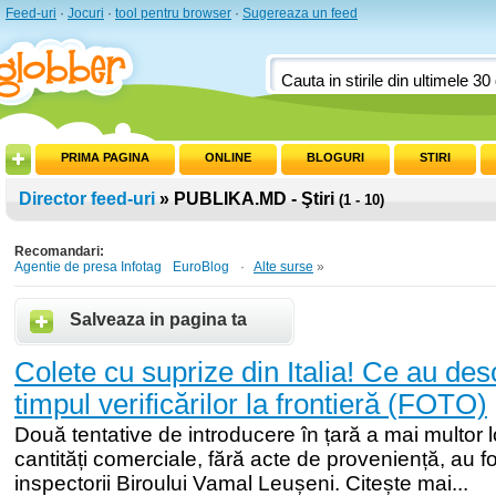
Feed-uri
·
Jocuri
·
tool pentru browser
·
Sugereaza un feed
PRIMA PAGINA
ONLINE
BLOGURI
STIRI
Director feed-uri
» PUBLIKA.MD - Ştiri
(1 - 10)
Recomandari:
Agentie de presa Infotag
EuroBlog
·
Alte surse
»
Salveaza in pagina ta
Colete cu suprize din Italia! Ce au desco
timpul verificărilor la frontieră (FOTO)
Două tentative de introducere în țară a mai multor l
cantități comerciale, fără acte de proveniență, au fo
inspectorii Biroului Vamal Leușeni. Citește mai...