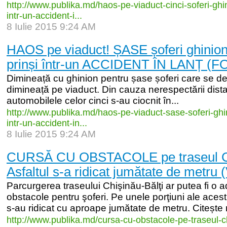
http:/
/
www.publika.md/
haos-
pe-
viaduct-
cinci-
soferi-
ghin
intr-
un-
accident-
i...
8 Iulie 2015 9:24 AM
HAOS pe viaduct! ȘASE șoferi ghinioniș
prinși într-un ACCIDENT ÎN LANȚ (F
Dimineață cu ghinion pentru șase șoferi care se d
dimineață pe viaduct. Din cauza nerespectării distanț
automobilele celor cinci s-au ciocnit în...
http:/
/
www.publika.md/
haos-
pe-
viaduct-
sase-
soferi-
ghi
intr-
un-
accident-
in...
8 Iulie 2015 9:24 AM
CURSĂ CU OBSTACOLE pe traseul Chi
Asfaltul s-a ridicat jumătate de metru
Parcurgerea traseului Chişinău-Bălţi ar putea fi o 
obstacole pentru şoferi. Pe unele porţiuni ale acest
s-au ridicat cu aproape jumătate de metru. Citește 
http:/
/
www.publika.md/
cursa-
cu-
obstacole-
pe-
traseul-
c