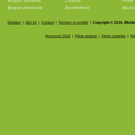
Bloguri Jurnalisti
Cultural
Filme
Bloguri personale
Divertisment
Muzic
Globber
|
Stiri 24
|
Contact
|
Termeni si conditii
|
Copyright © 2026, iMedia
Horoscop 2026
|
Filme actiune
|
Filme comedie
|
Fi