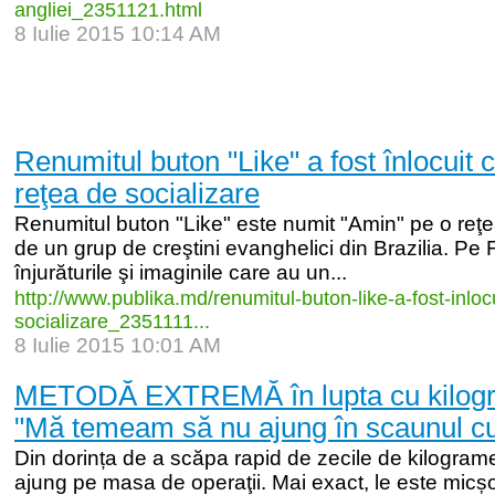
angliei_
2351121.html
8 Iulie 2015 10:14 AM
Renumitul buton "Like" a fost înlocuit 
reţea de socializare
Renumitul buton "Like" este numit "Amin" pe o reţe
de un grup de creştini evanghelici din Brazilia. Pe 
înjurăturile şi imaginile care au un...
http:/
/
www.publika.md/
renumitul-
buton-
like-
a-
fost-
inloc
socializare_
2351111...
8 Iulie 2015 10:01 AM
METODĂ EXTREMĂ în lupta cu kilogra
"Mă temeam să nu ajung în scaunul cu
Din dorința de a scăpa rapid de zecile de kilograme
ajung pe masa de operaţii. Mai exact, le este micșor