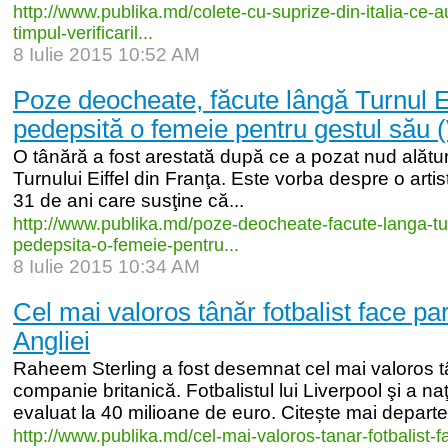
http:/
/
www.publika.md/
colete-
cu-
suprize-
din-
italia-
ce-
a
timpul-
verificaril...
8 Iulie 2015 10:52 AM
Poze deocheate, făcute lângă Turnul Ei
pedepsită o femeie pentru gestul său
O tânără a fost arestată după ce a pozat nud alături 
Turnului Eiffel din Franţa. Este vorba despre o artis
31 de ani care susţine că...
http:/
/
www.publika.md/
poze-
deocheate-
facute-
langa-
tu
pedepsita-
o-
femeie-
pentru...
8 Iulie 2015 10:34 AM
Cel mai valoros tânăr fotbalist face par
Angliei
Raheem Sterling a fost desemnat cel mai valoros t
companie britanică. Fotbalistul lui Liverpool şi a naţ
evaluat la 40 milioane de euro. Citește mai departe.
http:/
/
www.publika.md/
cel-
mai-
valoros-
tanar-
fotbalist-
f