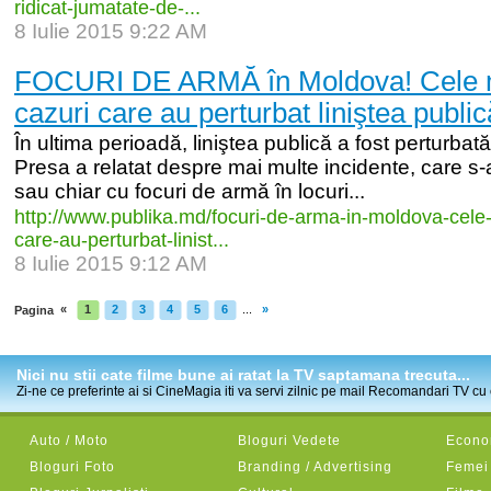
ridicat-
jumatate-
de-
...
8 Iulie 2015 9:22 AM
FOCURI DE ARMĂ în Moldova! Cele m
cazuri care au perturbat liniştea public
În ultima perioadă, liniştea publică a fost perturbată
Presa a relatat despre mai multe incidente, care s-
sau chiar cu focuri de armă în locuri...
http:/
/
www.publika.md/
focuri-
de-
arma-
in-
moldova-
cele
care-
au-
perturbat-
linist...
8 Iulie 2015 9:12 AM
«
1
2
3
4
5
6
...
»
Pagina
Nici nu stii cate filme bune ai ratat la TV saptamana trecuta...
Zi-ne ce preferinte ai si CineMagia iti va servi zilnic pe mail Recomandari TV cu c
Auto / Moto
Bloguri Vedete
Econom
Bloguri Foto
Branding / Advertising
Femei