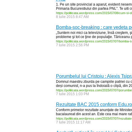
1. Pe un site provincial a aparut, evident nesem
Primaria Bucurestiului din partea PNL”. Te uiti cui
https:/
/
politicata.wordpress.com/
2015/
07/
08/
cum-
si-
d
8 Iulie 2015 8:47 AM
Bomba-soc-breaking : care vedeta po
„Suntem noi mici ca televiziune, însă creştem, 
probleme şi tot ce ţine de populaţie. Tăriceanu
https:/
/
politicata.wordpress.com/
2015/
07/
07/
bomba-
s
7 Iulie 2015 2:56 PM
Porumbelul lui Cristoiu : Alexis Tsip
Domnul maestru zburda pe campiile patriei cu o 
deși comunist, n-a pus la îndoială o clipă, din 
https:/
/
politicata.wordpress.com/
2015/
07/
07/
porumbel
7 Iulie 2015 1:03 PM
Rezultate BAC 2015 conform Edu.ro :
Conform primelor rezultate anunțate de Ministe
bacalaureat din acest an. Este cea mai mare rată
https:/
/
politicata.wordpress.com/
2015/
07/
07/
rezultate
7 Iulie 2015 11:17 AM