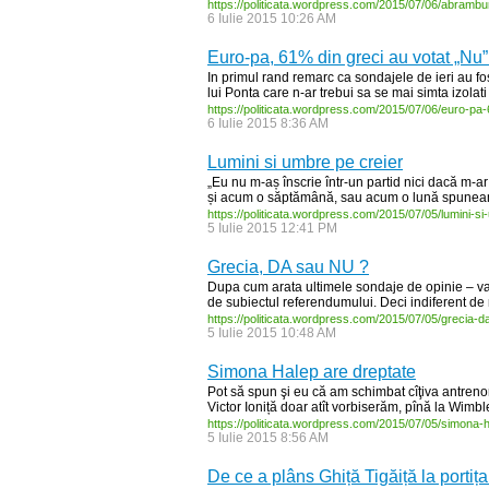
https:/
/
politicata.wordpress.com/
2015/
07/
06/
abrambur
6 Iulie 2015 10:26 AM
Euro-pa, 61% din greci au votat „Nu
In primul rand remarc ca sondajele de ieri au fos
lui Ponta care n-ar trebui sa se mai simta izolati 
https:/
/
politicata.wordpress.com/
2015/
07/
06/
euro-
pa-
6 Iulie 2015 8:36 AM
Lumini si umbre pe creier
„Eu nu m-aș înscrie într-un partid nici dacă m-
și acum o săptămână, sau acum o lună spuneam
https:/
/
politicata.wordpress.com/
2015/
07/
05/
lumini-
si-
5 Iulie 2015 12:41 PM
Grecia, DA sau NU ?
Dupa cum arata ultimele sondaje de opinie – va f
de subiectul referendumului. Deci indiferent de r
https:/
/
politicata.wordpress.com/
2015/
07/
05/
grecia-
d
5 Iulie 2015 10:48 AM
Simona Halep are dreptate
Pot să spun şi eu că am schimbat cîţiva antrenori
Victor Ioniță doar atît vorbiserăm, pînă la Wimbl
https:/
/
politicata.wordpress.com/
2015/
07/
05/
simona-
h
5 Iulie 2015 8:56 AM
De ce a plâns Ghiță Tigăiță la portiț