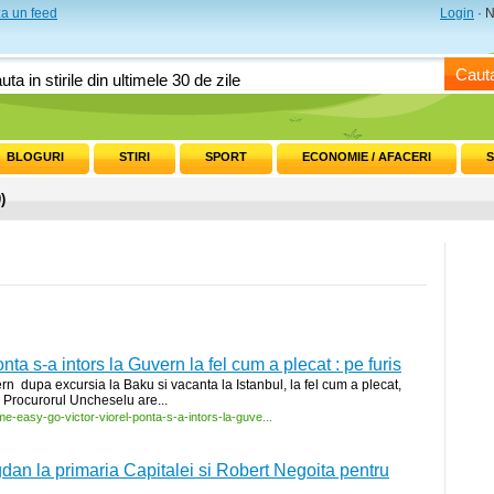
a un feed
Login
· N
Caut
BLOGURI
STIRI
SPORT
ECONOMIE / AFACERI
S
)
ta s-a intors la Guvern la fel cum a plecat : pe furis
ern dupa excursia la Baku si vacanta la Istanbul, la fel cum a plecat,
. Procurorul Uncheselu are...
me-
easy-
go-
victor-
viorel-
ponta-
s-
a-
intors-
la-
guve...
an la primaria Capitalei si Robert Negoita pentru