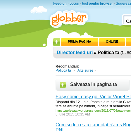
Feed-uri
·
Jocuri
·
tool pentru browser
·
Sugereaz
PRIMA PAGINA
ONLINE
Director feed-uri
» Politica ta
(1 - 50
Recomandari:
Politica ta
·
Alte surse
»
Salveaza in pagina ta
Easy come, easy go. Victor Viorel Pon
Disparut din 12 iunie, Ponta s-a reintors la Guv
fara sa anunte pe nimeni, in carje si nebarbierit
https:/
/
politicata.wordpress.com/
2015/
07/
08/
easy-
co
8 Iulie 2015 10:35 AM
Cum si de ce au candidat Rares Bogd
PNL