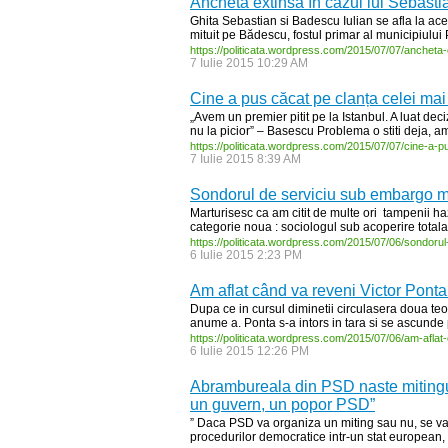
Anchetă extinsă în cazul lui Sebastia
Ghita Sebastian si Badescu Iulian se afla la ace
mituit pe Bădescu, fostul primar al municipiului P
https:/
/
politicata.wordpress.com/
2015/
07/
07/
ancheta-
7 Iulie 2015 10:29 AM
Cine a pus căcat pe clanța celei ma
„Avem un premier pitit pe la Istanbul. A luat de
nu la picior” – Basescu Problema o stiti deja, am 
https:/
/
politicata.wordpress.com/
2015/
07/
07/
cine-
a-
p
7 Iulie 2015 8:39 AM
Sondorul de serviciu sub embargo me
Marturisesc ca am citit de multe ori tampenii h
categorie noua : sociologul sub acoperire total
https:/
/
politicata.wordpress.com/
2015/
07/
06/
sondorul
6 Iulie 2015 2:23 PM
Am aflat când va reveni Victor Ponta
Dupa ce in cursul diminetii circulasera doua teori
anume a. Ponta s-a intors in tara si se ascunde 
https:/
/
politicata.wordpress.com/
2015/
07/
06/
am-
aflat-
6 Iulie 2015 12:26 PM
Abrambureala din PSD naste mitingu
un guvern, un popor PSD”
” Daca PSD va organiza un miting sau nu, se va 
procedurilor democratice intr-un stat european, 