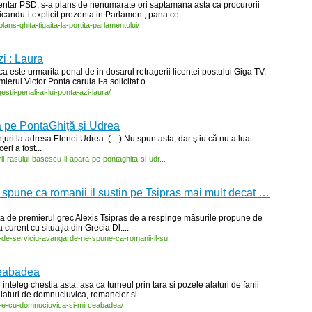
entar PSD, s-a plans de nenumarate ori saptamana asta ca procurorii
icandu-i explicit prezenta in Parlament, pana ce...
plans-
ghita-
tigaita-
la-
portita-
parlamentului/
zi : Laura
a este urmarita penal de in dosarul retragerii licentei postului Giga TV,
rul Victor Ponta caruia i-a solicitat o...
estii-
penali-
ai-
lui-
ponta-
azi-
laura/
ă pe PontaGhiță și Udrea
ţuri la adresa Elenei Udrea. (…) Nu spun asta, dar ştiu că nu a luat
ri a fost...
ii-
rasului-
basescu-
ii-
apara-
pe-
pontaghita-
si-
udr...
spune ca romanii il sustin pe Tsipras mai mult decat …
ta de premierul grec Alexis Tsipras de a respinge măsurile propune de
 curent cu situaţia din Grecia Dl....
-
de-
serviciu-
avangarde-
ne-
spune-
ca-
romanii-
il-
su...
ceabadea
inteleg chestia asta, asa ca turneul prin tara si pozele alaturi de fanii
alaturi de domnuciuvica, romancier si...
-
e-
cu-
domnuciuvica-
si-
mirceabadea/