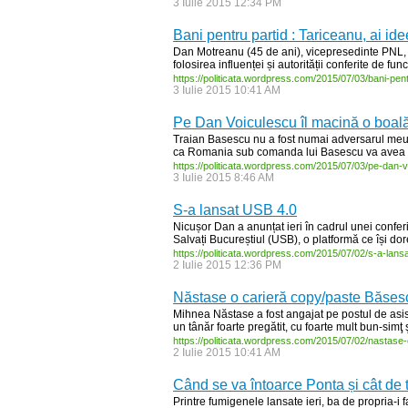
3 Iulie 2015 12:34 PM
Bani pentru partid : Tariceanu, ai i
Dan Motreanu (45 de ani), vicepresedinte PNL, a
folosirea influenței și autorității conferite de fun
https:/
/
politicata.wordpress.com/
2015/
07/
03/
bani-
pent
3 Iulie 2015 10:41 AM
Pe Dan Voiculescu îl macină o boală
Traian Basescu nu a fost numai adversarul meu p
ca Romania sub comanda lui Basescu va avea de 
https:/
/
politicata.wordpress.com/
2015/
07/
03/
pe-
dan-
v
3 Iulie 2015 8:46 AM
S-a lansat USB 4.0
Nicușor Dan a anunțat ieri în cadrul unei confer
Salvați Bucureștiul (USB), o platformă ce își dore
https:/
/
politicata.wordpress.com/
2015/
07/
02/
s-
a-
lansa
2 Iulie 2015 12:36 PM
Năstase o carieră copy/paste Băse
Mihnea Năstase a fost angajat pe postul de asist
un tânăr foarte pregătit, cu foarte mult bun-simţ
https:/
/
politicata.wordpress.com/
2015/
07/
02/
nastase-
2 Iulie 2015 10:41 AM
Când se va întoarce Ponta și cât de t
Printre fumigenele lansate ieri, ba de propria-i 