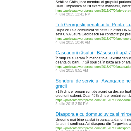
Sebilica Ghita, inca membru al grupului parlam
DNA il impiedica sa isi exercite mandatul, interz
https:/
/
politicata.wordpress.com/
2015/
07/
04/
de-
ce-
a-
4 Iulie 2015 12:41 PM
Toti Georgestii penali ai lui Ponta , a
Dupa ce i s-a comunicat de catre un ofiter DNA c
sefa CNA Laura Georgescu l-a contactat pe premie
https:/
/
politicata.wordpress.com/
2015/
07/
04/
toti-
georg
4 Iulie 2015 10:46 AM
Cascadorii râsului : Băsescu îi apăr
În timp ce eu eram în mandat n-au existat denun
geanta cu bani…” Să spui că în baza acelor aface
https:/
/
politicata.wordpress.com/
2015/
07/
04/
cascador
4 Iulie 2015 8:51 AM
Sondorul de serviciu : Avangarde ne 
grecii
71% dintre români sunt de acord cu decizia lua
creditorii externi. Doar 45% dintre români sunt la
https:/
/
politicata.wordpress.com/
2015/
07/
03/
sondorul
3 Iulie 2015 2:50 PM
Diaspora e cu domnuciuvica si mir
Uneori e mai bine sa stai in banca ta dar unii nu 
fara dinti continua. Azi diaspora din Targoviste 
https:/
/
politicata.wordpress.com/
2015/
07/
03/
diaspora