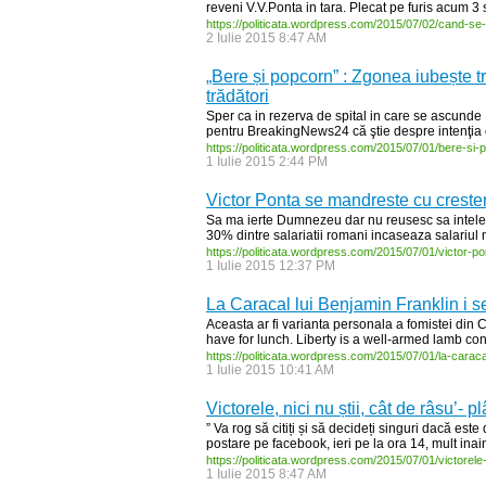
reveni V.V.Ponta in tara. Plecat pe furis acum 
https:/
/
politicata.wordpress.com/
2015/
07/
02/
cand-
se-
2 Iulie 2015 8:47 AM
„Bere și popcorn” : Zgonea iubește t
trădători
Sper ca in rezerva de spital in care se ascunde 
pentru BreakingNews24 că ştie despre intenţia col
https:/
/
politicata.wordpress.com/
2015/
07/
01/
bere-
si-
p
1 Iulie 2015 2:44 PM
Victor Ponta se mandreste cu crester
Sa ma ierte Dumnezeu dar nu reusesc sa inteleg
30% dintre salariatii romani incaseaza salariul mi
https:/
/
politicata.wordpress.com/
2015/
07/
01/
victor-
po
1 Iulie 2015 12:37 PM
La Caracal lui Benjamin Franklin i 
Aceasta ar fi varianta personala a fomistei din
have for lunch. Liberty is a well-armed lamb con
https:/
/
politicata.wordpress.com/
2015/
07/
01/
la-
caraca
1 Iulie 2015 10:41 AM
Victorele, nici nu știi, cât de râsu’- 
” Va rog să citiți și să decideți singuri dacă es
postare pe facebook, ieri pe la ora 14, mult inain
https:/
/
politicata.wordpress.com/
2015/
07/
01/
victorele
1 Iulie 2015 8:47 AM