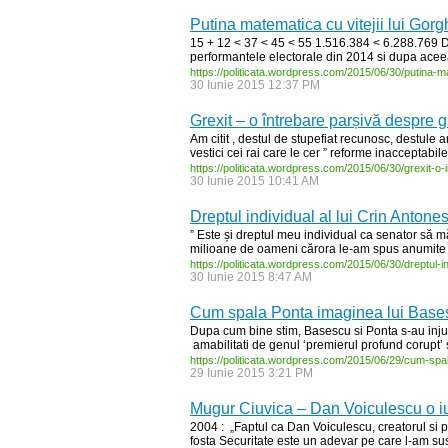
Putina matematica cu vitejii lui Gor
15 + 12 < 37 < 45 < 55 1.516.384 < 6.288.769 Da
performantele electorale din 2014 si dupa acee
https:/
/
politicata.wordpress.com/
2015/
06/
30/
putina-
ma
30 Iunie 2015 12:37 PM
Grexit – o întrebare parșivă despre gr
Am citit , destul de stupefiat recunosc, destule 
vestici cei rai care le cer ” reforme inacceptabile 
https:/
/
politicata.wordpress.com/
2015/
06/
30/
grexit-
o-
30 Iunie 2015 10:41 AM
Dreptul individual al lui Crin Antone
” Este și dreptul meu individual ca senator să mă 
milioane de oameni cărora le-am spus anumite luc
https:/
/
politicata.wordpress.com/
2015/
06/
30/
dreptul-
i
30 Iunie 2015 8:47 AM
Cum spala Ponta imaginea lui Base
Dupa cum bine stim, Basescu si Ponta s-au injura
amabilitati de genul ‘premierul profund corupt’ 
https:/
/
politicata.wordpress.com/
2015/
06/
29/
cum-
spa
29 Iunie 2015 3:21 PM
Mugur Ciuvica – Dan Voiculescu o i
2004 : „Faptul ca Dan Voiculescu, creatorul si
fosta Securitate este un adevar pe care l-am sustin