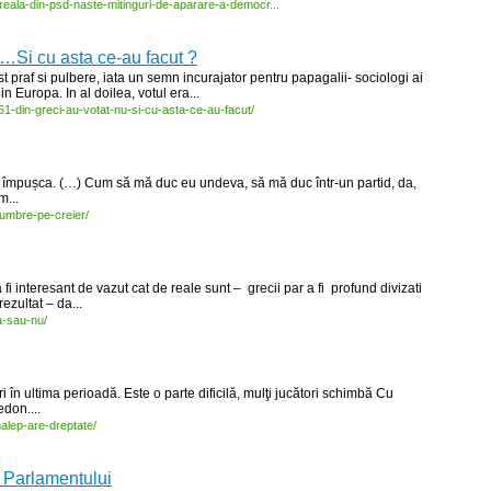
eala-
din-
psd-
naste-
mitinguri-
de-
aparare-
a-
democr...
”…Si cu asta ce-au facut ?
t praf si pulbere, iata un semn incurajator pentru papagalii- sociologi ai
in Europa. In al doilea, votul era...
61-
din-
greci-
au-
votat-
nu-
si-
cu-
asta-
ce-
au-
facut/
ar împușca. (…) Cum să mă duc eu undeva, să mă duc într-un partid, da,
...
umbre-
pe-
creier/
i interesant de vazut cat de reale sunt – grecii par a fi profund divizati
ezultat – da...
a-
sau-
nu/
 în ultima perioadă. Este o parte dificilă, mulţi jucători schimbă Cu
edon....
alep-
are-
dreptate/
a Parlamentului