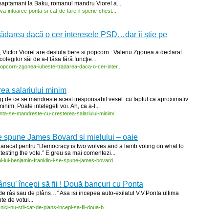
3 saptamani la Baku, romanul mandru Viorel a...
va-
intoarce-
ponta-
si-
cat-
de-
tare-
il-
sperie-
chest...
rădarea dacă o cer interesele PSD…dar îi știe pe
, Victor Viorel are destula bere si popcorn : Valeriu Zgonea a declarat
egilor săi de a-l lăsa fără funcţie....
opcorn-
zgonea-
iubeste-
tradarea-
daca-
o-
cer-
inter...
ea salariului minim
 de ce se mandreste acest iresponsabil vesel cu faptul ca aproximativ
nim. Poate intelegeti voi. Ah, ca a-l...
nta-
se-
mandreste-
cu-
cresterea-
salariului-
minim/
se spune James Bovard si mielului – oaie
 Caracal pentru “Democracy is two wolves and a lamb voting on what to
testing the vote.” E greu sa mai comentezi...
l-
lui-
benjamin-
franklin-
i-
se-
spune-
james-
bovard...
plânsu’ începi să fii ! Două bancuri cu Ponta
te de râs sau de plâns…” Asa isi incepea auto-exilatul V.V.Ponta ultima
te de votul...
-
nici-
nu-
stii-
cat-
de-
plans-
incepi-
sa-
fii-
doua-
b...