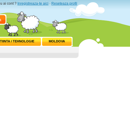
u ai cont ?
Inregistreaza-te aici
·
Reseteaza profil
a
TIINTA / TEHNOLOGIE
MOLDOVA