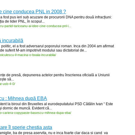
dee cine conducea PNL in 2008 ?
 fost pus ieri sub acuzare de procurorii DNA pentru două infracțiuni:
cția de lider PNL, în scopul...
ru-
partid-
tariceanu-
ai-
idee-
cine-
conducea-
pnl-
i...
 incurabilă
olitic, el a fost adversarul poporului roman. Inca din 2004 am afirmat
suferit M-am impotrivit modului sau dictatorial de...
oiculescu-
il-
macina-
o-
boala-
incurabila/
ințe de presă, depunerea actelor pentru înscrierea oficială a Uniunii
ște să...
t-
usb-
4-
0/
scu : Mihnea după EBA
ent la biroul din Bruxelles al eurodeputatului PSD Cătălin Ivan “ Este
 şi dornic de muncă. Evident că...
o-
cariera-
copypaste-
basescu-
mihnea-
dupa-
eba/
are îl sperie chestia asta
famiglie, ba de presa aservita, nu e inca foarte clar daca si cand va