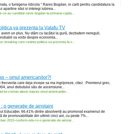
nata, o fumigena ridicola ” Rares Bogdan, in carti pentru candidatura la
 apartine situl si intelegi iubirea...
e-
ce-
au-
candidat-
rares-
bogdan-
la-
primaria-
capita...
litica va prezenta la Vatafu TV
şi avem un plus. Nu stăm cu lacătul la gură, dezbatem nereguli,
 probabil va vorbi despre economia...
oc-
breaking-
care-
vedeta-
politica-
va-
prezenta-
la-
v...
ras – omul americanilor?!
frecventa care deja incepe sa ma ingrijoreze, citez : Premierul grec,
2004, anul debutului său de ascensiune...
ul-
lui-
cristoiu-
alexis-
tsipras-
omul-
americanilor...
 o generaţie de ainștaini
rul Educației, 66,41% dintre absolvenți au promovat examenul de
 de promovabilitate din ultimii cinci ani, cu peste 7%...
-
bac-
2015-
conform-
edu-
ro-
o-
generatie-
de-
ainstai...