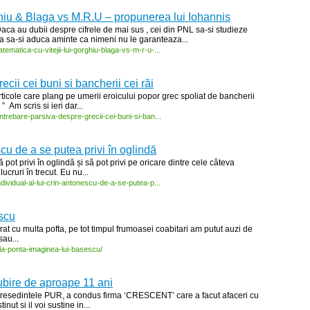
ghiu & Blaga vs M.R.U – propunerea lui Iohannis
ca au dubii despre cifrele de mai sus , cei din PNL sa-si studieze
a sa-si aduca aminte ca nimeni nu le garanteaza...
tematica-
cu-
vitejii-
lui-
gorghiu-
blaga-
vs-
m-
r-
u-
...
ecii cei buni si bancherii cei răi
articole care plang pe umerii eroicului popor grec spoliat de bancherii
” Am scris si ieri dar...
intrebare-
parsiva-
despre-
grecii-
cei-
buni-
si-
ban...
scu de a se putea privi în oglindă
pot privi în oglindă și să pot privi pe oricare dintre cele câteva
ruri în trecut. Eu nu...
ndividual-
al-
lui-
crin-
antonescu-
de-
a-
se-
putea-
p...
scu
t cu multa pofta, pe tot timpul frumoasei coabitari am putut auzi de
sau...
la-
ponta-
imaginea-
lui-
basescu/
ubire de aproape 11 ani
 presedintele PUR, a condus firma ‘CRESCENT’ care a facut afaceri cu
ut si il voi sustine in...