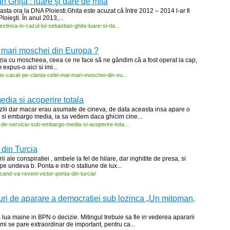
n Ghiţă : luare şi dare de mită
asta ora la DNA Ploiesti.Ghita este acuzat că între 2012 – 2014 l-ar fi
loieşti. În anul 2013,...
extinsa-
in-
cazul-
lui-
sebastian-
ghita-
luare-
si-
da...
i mari moschei din Europa ?
cizia cu moscheea, ceea ce ne face să ne gândim că a fost operat la cap,
expus-o aici si imi...
us-
cacat-
pe-
clanta-
celei-
mai-
mari-
moschei-
din-
eu...
dia si acoperire totala
azlii dar macar erau asumate de cineva, de data aceasta insa apare o
a si embargo media, ia sa vedem daca ghicim cine...
-
de-
serviciu-
sub-
embargo-
media-
si-
acoperire-
tota...
 din Turcia
i ale conspiratiei , ambele la fel de hilare, dar inghitite de presa, si
pe undeva b. Ponta e intr-o statiune de lux...
cand-
va-
reveni-
victor-
ponta-
din-
turcia/
ri de aparare a democratiei sub lozinca „Un mitoman,
lua maine in BPN o decizie. Mitingul trebuie sa fie in vederea apararii
mi se pare extraordinar de important, pentru ca...