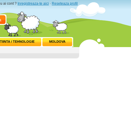
u ai cont ?
Inregistreaza-te aici
·
Reseteaza profil
a
TIINTA / TEHNOLOGIE
MOLDOVA