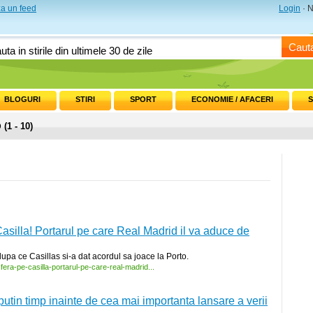
a un feed
Login
· N
Caut
BLOGURI
STIRI
SPORT
ECONOMIE / AFACERI
S
o
(1 - 10)
 Casilla! Portarul pe care Real Madrid il va aduce de
upa ce Casillas si-a dat acordul sa joace la Porto.
fera-
pe-
casilla-
portarul-
pe-
care-
real-
madrid...
utin timp inainte de cea mai importanta lansare a verii