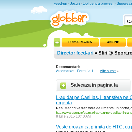
Feed-uri
·
Jocuri
·
tool pentru browser
·
Sugereaz
PRIMA PAGINA
ONLINE
Director feed-uri
» Stiri @ Sport.r
Recomandari:
Automarket - Formula 1
·
Alte surse
»
Salveaza in pagina ta
L-au dat pe Casillas, il transfera pe
urgenta
Real Madrid va transfera de urgenta un portar, d
http:/
/
www.sport.ro/
spania/
l-
au-
dat-
pe-
casillas-
il-
trans
8 Iulie 2015 10:40 AM
Veste groaznica primita de HTC, cu p