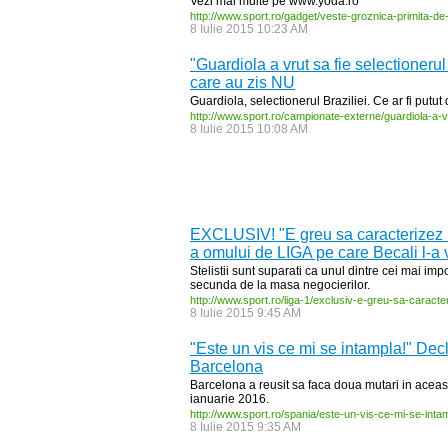
Vezi mai multe pe www.yoda.ro
http:/
/
www.sport.ro/
gadget/
veste-
groznica-
primita-
de
8 Iulie 2015 10:23 AM
"Guardiola a vrut sa fie selectioneru
care au zis NU
Guardiola, selectionerul Braziliei. Ce ar fi putut 
http:/
/
www.sport.ro/
campionate-
externe/
guardiola-
a-
v
8 Iulie 2015 10:08 AM
EXCLUSIV! "E greu sa caracterizez un
a omului de LIGA pe care Becali l-a 
Stelistii sunt suparati ca unul dintre cei mai im
secunda de la masa negocierilor.
http:/
/
www.sport.ro/
liga-
1/
exclusiv-
e-
greu-
sa-
caracte
8 Iulie 2015 9:45 AM
"Este un vis ce mi se intampla!" Decl
Barcelona
Barcelona a reusit sa faca doua mutari in aceast
ianuarie 2016.
http:/
/
www.sport.ro/
spania/
este-
un-
vis-
ce-
mi-
se-
inta
8 Iulie 2015 9:35 AM