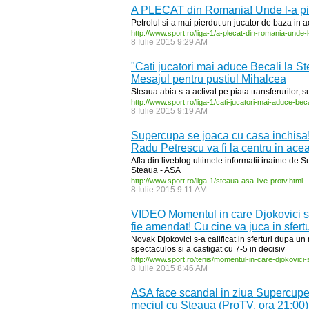
A PLECAT din Romania! Unde l-a pie
Petrolul si-a mai pierdut un jucator de baza in 
http:/
/
www.sport.ro/
liga-
1/
a-
plecat-
din-
romania-
unde-
l
8 Iulie 2015 9:29 AM
"Cati jucatori mai aduce Becali la St
Mesajul pentru pustiul Mihalcea
Steaua abia s-a activat pe piata transferurilor, sun
http:/
/
www.sport.ro/
liga-
1/
cati-
jucatori-
mai-
aduce-
beca
8 Iulie 2015 9:19 AM
Supercupa se joaca cu casa inchisa
Radu Petrescu va fi la centru in ace
Afla din liveblog ultimele informatii inainte de
Steaua - ASA
http:/
/
www.sport.ro/
liga-
1/
steaua-
asa-
live-
protv.html
8 Iulie 2015 9:11 AM
VIDEO Momentul in care Djokovici si-a 
fie amendat! Cu cine va juca in sfertu
Novak Djokovici s-a calificat in sferturi dupa un m
spectaculos si a castigat cu 7-5 in decisiv
http:/
/
www.sport.ro/
tenis/
momentul-
in-
care-
djokovici-
8 Iulie 2015 8:46 AM
ASA face scandal in ziua Supercupei!
meciul cu Steaua (ProTV, ora 21:00)