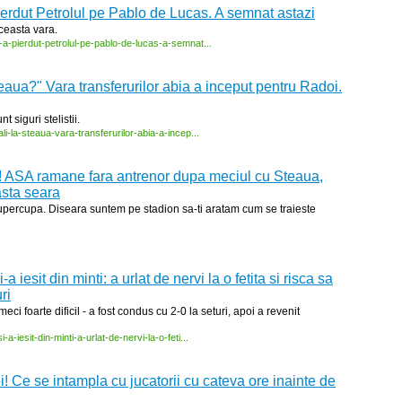
rdut Petrolul pe Pablo de Lucas. A semnat astazi
aceasta vara.
-
a-
pierdut-
petrolul-
pe-
pablo-
de-
lucas-
a-
semnat...
eaua?" Vara transferurilor abia a inceput pentru Radoi.
t siguri stelistii.
li-
la-
steaua-
vara-
transferurilor-
abia-
a-
incep...
! ASA ramane fara antrenor dupa meciul cu Steaua,
asta seara
 Supercupa. Diseara suntem pe stadion sa-ti aratam cum se traieste
iesit din minti: a urlat de nervi la o fetita si risca sa
ri
eci foarte dificil - a fost condus cu 2-0 la seturi, apoi a revenit
si-
a-
iesit-
din-
minti-
a-
urlat-
de-
nervi-
la-
o-
feti...
 Ce se intampla cu jucatorii cu cateva ore inainte de