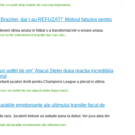
-
htc-
cu-
putin-
timp-
inainte-
de-
cea-
mai-
importanta...
l Braziliei, dar l-au REFUZAT!" Motivul fabulos pentru
deveni stirea anului in fotbal s-a transformat intr-o eroare uriasa.
rut-
sa-
fie-
selectionerul-
braziliei-
dar-
l-
au-
refu...
 astfel de om" Atacul Stelei dupa reactia incredibila
vrut
portanti jucatori doriti pentru Champions League a plecat in ultima
rizez-
un-
astfel-
de-
om-
atacul-
stelei-
dupa-
reacti...
aratiile emotionante ale ultimului transfer facut de
a vara. Jucatorii trebuie sa astepte pana la debut. Vor juca abia din
mpla-
declaratiile-
emotionante-
ale-
ultimului-
tran...