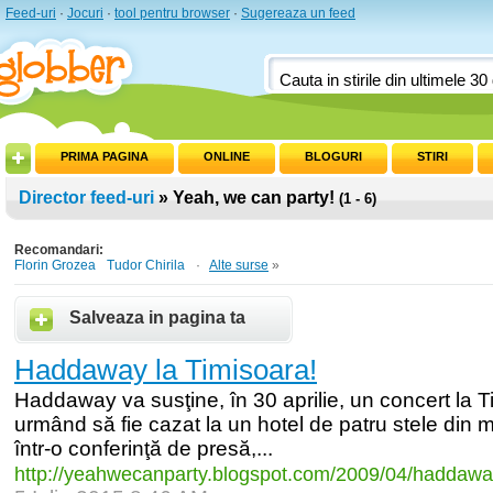
Feed-uri
·
Jocuri
·
tool pentru browser
·
Sugereaza un feed
PRIMA PAGINA
ONLINE
BLOGURI
STIRI
Director feed-uri
» Yeah, we can party!
(1 - 6)
Recomandari:
Florin Grozea
Tudor Chirila
·
Alte surse
»
Salveaza in pagina ta
Haddaway la Timisoara!
Haddaway va susţine, în 30 aprilie, un concert la T
urmând să fie cazat la un hotel de patru stele din mu
într-o conferinţă de presă,...
http:/
/
yeahwecanparty.blogspot.com/
2009/
04/
haddawa