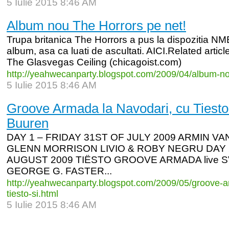
5 Iulie 2015 8:46 AM
Album nou The Horrors pe net!
Trupa britanica The Horrors a pus la dispozitia NM
album, asa ca luati de ascultati. AICI.Related arti
The Glasvegas Ceiling (chicagoist.com)
http:/
/
yeahwecanparty.blogspot.com/
2009/
04/
album-
no
5 Iulie 2015 8:46 AM
Groove Armada la Navodari, cu Tiesto
Buuren
DAY 1 – FRIDAY 31ST OF JULY 2009 ARMIN 
GLENN MORRISON LIVIO & ROBY NEGRU DAY 
AUGUST 2009 TIËSTO GROOVE ARMADA live 
GEORGE G. FASTER...
http:/
/
yeahwecanparty.blogspot.com/
2009/
05/
groove-
a
tiesto-
si.html
5 Iulie 2015 8:46 AM