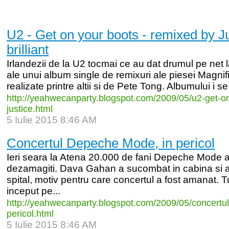
U2 - Get on your boots - remixed by Ju
brilliant
Irlandezii de la U2 tocmai ce au dat drumul pe net l
ale unui album single de remixuri ale piesei Magnifi
realizate printre altii si de Pete Tong. Albumului i s
http:/
/
yeahwecanparty.blogspot.com/
2009/
05/
u2-
get-
o
justice.html
5 Iulie 2015 8:46 AM
Concertul Depeche Mode, in pericol
Ieri seara la Atena 20.000 de fani Depeche Mode 
dezamagiti. Dava Gahan a sucombat in cabina si a 
spital, motiv pentru care concertul a fost amanat. T
inceput pe...
http:/
/
yeahwecanparty.blogspot.com/
2009/
05/
concertul
pericol.html
5 Iulie 2015 8:46 AM