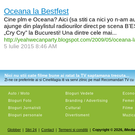
Oceana la Bestfest
Cine plm e Oceana? Aici (sa stiti ca nici yo n-am auz
ajunge din playlistul radiourilor direct pe scena
„Cry Cry” la Bucuresti! Una dintre cele mai...
http:/
/
yeahwecanparty.blogspot.com/
2009/
05/
oceana-
l
5 Iulie 2015 8:46 AM
Nici nu stii cate filme bune ai ratat la TV saptamana trecuta...
Zi-ne ce preferinte ai si CineMagia iti va servi zilnic pe mail Recomandari TV cu c
Auto / Moto
Bloguri Vedete
Econom
Bloguri Foto
Branding / Advertising
Femei
Bloguri Jurnalisti
Cultural
Filme
Bloguri personale
Divertisment
Muzic
Globber
|
Stiri 24
|
Contact
|
Termeni si conditii
|
Copyright © 2026, iMedia