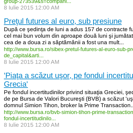
group-
273539&s=compani...
8 Iulie 2015 12:00 AM
Preţul futures al euro, sub presiune
După ce şedinţa de luni a adus 157 de contracte fu
cel mai bun volum din aproape două luni şi jumătat
cea de a doua zi a săptămânii a fost una mult...
http:/
/
www.bursa.ro/
sibex-
pretul-
futures-
al-
euro-
sub-
pr
de_
capital&arti...
8 Iulie 2015 12:00 AM
'Piaţa a scăzut uşor, pe fondul incertitu
Grecia'
Pe fondul incertitudinilor privind situaţia Greciei, ş
de pe Bursa de Valori Bucureşti (BVB) a scăzut 'uşo
domnul Simion Tihon, broker la Prime Transaction..
http:/
/
www.bursa.ro/
bvb-
simion-
tihon-
prime-
transaction
fondul-
incertitudinilo...
8 Iulie 2015 12:00 AM