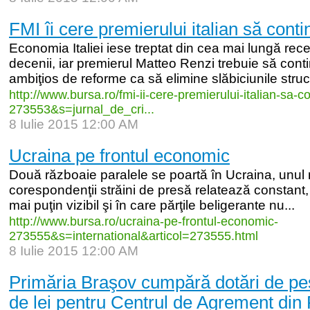
FMI îi cere premierului italian să cont
Economia Italiei iese treptat din cea mai lungă rece
decenii, iar premierul Matteo Renzi trebuie să con
ambiţios de reforme ca să elimine slăbiciunile struct
http:/
/
www.bursa.ro/
fmi-
ii-
cere-
premierului-
italian-
sa-
co
273553&s=jurnal_
de_
cri...
8 Iulie 2015 12:00 AM
Ucraina pe frontul economic
Două războaie paralele se poartă în Ucraina, unul m
corespondenţii străini de presă relatează constant,
mai puţin vizibil şi în care părţile beligerante nu...
http:/
/
www.bursa.ro/
ucraina-
pe-
frontul-
economic-
273555&s=international&articol=273555.html
8 Iulie 2015 12:00 AM
Primăria Braşov cumpără dotări de pes
de lei pentru Centrul de Agrement din