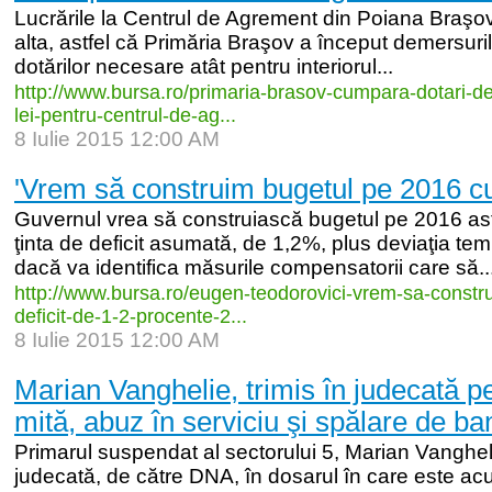
Lucrările la Centrul de Agrement din Poiana Braşov
alta, astfel că Primăria Braşov a început demersuril
dotărilor necesare atât pentru interiorul...
http:/
/
www.bursa.ro/
primaria-
brasov-
cumpara-
dotari-
de
lei-
pentru-
centrul-
de-
ag...
8 Iulie 2015 12:00 AM
'Vrem să construim bugetul pe 2016 cu
Guvernul vrea să construiască bugetul pe 2016 ast
ţinta de deficit asumată, de 1,2%, plus deviaţia te
dacă va identifica măsurile compensatorii care să..
http:/
/
www.bursa.ro/
eugen-
teodorovici-
vrem-
sa-
constr
deficit-
de-
1-
2-
procente-
2...
8 Iulie 2015 12:00 AM
Marian Vanghelie, trimis în judecată p
mită, abuz în serviciu şi spălare de ba
Primarul suspendat al sectorului 5, Marian Vanghelie,
judecată, de către DNA, în dosarul în care este acu