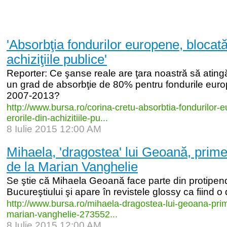
'Absorbţia fondurilor europene, blocată
achiziţiile publice'
Reporter: Ce şanse reale are ţara noastră să atingă,
un grad de absorbţie de 80% pentru fondurile euro
2007-2013?
http:/
/
www.bursa.ro/
corina-
cretu-
absorbtia-
fondurilor-
e
erorile-
din-
achizitiile-
pu...
8 Iulie 2015 12:00 AM
Mihaela, 'dragostea' lui Geoană, pri
de la Marian Vanghelie
Se ştie că Mihaela Geoană face parte din protipend
Bucureştiului şi apare în revistele glossy ca fiind
http:/
/
www.bursa.ro/
mihaela-
dragostea-
lui-
geoana-
pri
marian-
vanghelie-
273552...
8 Iulie 2015 12:00 AM