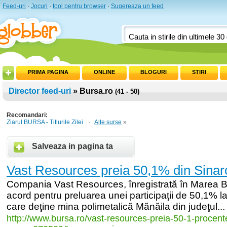
Feed-uri
·
Jocuri
·
tool pentru browser
·
Sugereaza un feed
PRIMA PAGINA
ONLINE
BLOGURI
STIRI
Director feed-uri
» Bursa.ro
(41 - 50)
Recomandari:
Ziarul BURSA - Titlurile Zilei
·
Alte surse
»
Salveaza in pagina ta
Vast Resources preia 50,1% din Sina
Compania Vast Resources, înregistrată în Marea Bri
acord pentru preluarea unei participaţii de 50,1% 
care deţine mina polimetalică Mănăila din judeţul...
http:/
/
www.bursa.ro/
vast-
resources-
preia-
50-
1-
procent