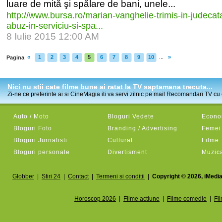
luare de mită şi spălare de bani, unele...
http:/
/
www.bursa.ro/
marian-
vanghelie-
trimis-
in-
judecat
abuz-
in-
serviciu-
si-
spa...
8 Iulie 2015 12:00 AM
«
1
2
3
4
5
6
7
8
9
10
...
»
Pagina
Nici nu stii cate filme bune ai ratat la TV saptamana trecuta...
Zi-ne ce preferinte ai si CineMagia iti va servi zilnic pe mail Recomandari TV cu c
Auto / Moto
Bloguri Vedete
Econom
Bloguri Foto
Branding / Advertising
Femei
Bloguri Jurnalisti
Cultural
Filme
Bloguri personale
Divertisment
Muzic
Globber
|
Stiri 24
|
Contact
|
Termeni si conditii
|
Copyright © 2026, iMedia
Horoscop 2026
|
Filme actiune
|
Filme comedie
|
Fi