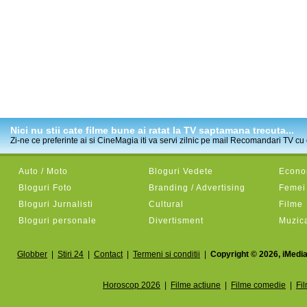
Nici nu stii cate filme bune ai ratat la TV saptamana trecuta...
Zi-ne ce preferinte ai si CineMagia iti va servi zilnic pe mail Recomandari TV cu c
Auto / Moto
Bloguri Vedete
Econom
Bloguri Foto
Branding / Advertising
Femei
Bloguri Jurnalisti
Cultural
Filme
Bloguri personale
Divertisment
Muzic
Globber
|
Stiri 24
|
Contact
|
Termeni si conditii
|
Copyright © 2026, iMedia
Horoscop 2026
|
Filme actiune
|
Filme comedie
|
Fi