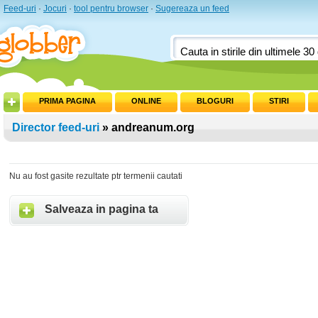
Feed-uri
·
Jocuri
·
tool pentru browser
·
Sugereaza un feed
PRIMA PAGINA
ONLINE
BLOGURI
STIRI
Director feed-uri
» andreanum.org
Nu au fost gasite rezultate ptr termenii cautati
Salveaza in pagina ta