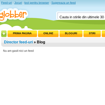
Feed-uri
·
Jocuri
·
tool pentru browser
·
Sugereaza un feed
PRIMA PAGINA
ONLINE
BLOGURI
STIRI
Director feed-uri
» Blog
Nu am gasit nici un feed