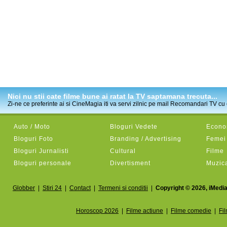
Nici nu stii cate filme bune ai ratat la TV saptamana trecuta...
Zi-ne ce preferinte ai si CineMagia iti va servi zilnic pe mail Recomandari TV cu c
Auto / Moto
Bloguri Vedete
Econom
Bloguri Foto
Branding / Advertising
Femei
Bloguri Jurnalisti
Cultural
Filme
Bloguri personale
Divertisment
Muzic
Globber
|
Stiri 24
|
Contact
|
Termeni si conditii
|
Copyright © 2026, iMedia
Horoscop 2026
|
Filme actiune
|
Filme comedie
|
Fi