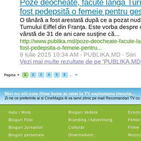
Poze deocheate, făcute lângă Turn
fost pedepsită o femeie pentru ge
O tânără a fost arestată după ce a pozat nud al
Turnului Eiffel din Franţa. Este vorba despre o
vârstă de 31 de ani care susţine că...
http:/
/
www.publika.md/
poze-
deocheate-
facute-
l
fost-
pedepsita-
o-
femeie-
pentru...
8 Iulie 2015 10:34 AM -
PUBLIKA.MD - Stiri
Vezi mai multe rezultate de pe 'PUBLIKA.MD - 
«
1
2
3
4
5
6
...
»
Pagina
Nici nu stii cate filme bune ai ratat la TV saptamana trecuta...
Zi-ne ce preferinte ai si CineMagia iti va servi zilnic pe mail Recomandari TV cu c
Auto / Moto
Bloguri Vedete
Econom
Bloguri Foto
Branding / Advertising
Femei
Bloguri Jurnalisti
Cultural
Filme
Bloguri personale
Divertisment
Muzic