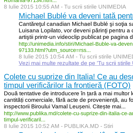
Romania-
97134.htm...
8 Iulie 2015 10:55 AM -
Tu scrii stirile UNIMEDIA
Michael Bublé va deveni tată pent
Cantăreţul canadian Michael Bublé şi soţia sa
Luisana Lopilato, vor deveni părinţi pentru a
artiştii printr-un videoclip publicat pe pagina
http:/
/
unimedia.info/
stiri/
Michael-
Buble-
va-
deven
97133.html?utm_
source=rss...
8 Iulie 2015 10:54 AM -
Tu scrii stirile UNIM
Vezi mai multe rezultate de pe 'Tu scrii stiri
Colete cu suprize din Italia! Ce au desco
timpul verificărilor la frontieră (FOTO)
Două tentative de introducere în țară a mai multor l
cantități comerciale, fără acte de proveniență, au fo
inspectorii Biroului Vamal Leușeni. Citește mai...
http:/
/
www.publika.md/
colete-
cu-
suprize-
din-
italia-
ce-
a
timpul-
verificaril...
8 Iulie 2015 10:52 AM -
PUBLIKA.MD - Stiri