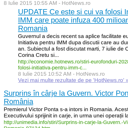
8 Iulie 2015 10:55 AM -
HotNews.ro
UPDATE Ce este si cui va folosi In
IMM care poate infuza 400 milioan
Romania
Guvernul a decis recent sa aplice facilitate
Initiativa pentru IMM dupa discutii care au d
an. Subiectul a fost discutat marti, 7 iulie d
Corina Cretu si...
http:/
/
economie.hotnews.ro/
stiri-
eurofonduri-
202
folosi-
initiativa-
pentru-
imm-
c...
8 Iulie 2015 10:52 AM -
HotNews.ro
Vezi mai multe rezultate de pe 'HotNews.ro' 
Surprins în cârje la Guvern. Victor Pon
România
Premierul Victor Ponta s-a intors in Romania. Acesta
Executivului sprijinit in carje, in urma unei operații l
http:/
/
unimedia.info/
stiri/
Surprins-
in-
carje-
la-
Guvern.-
Vi