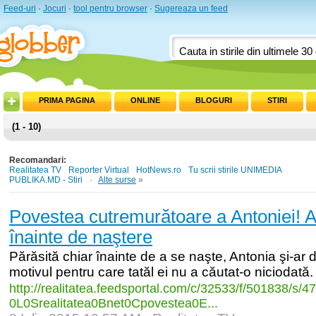
Feed-uri
·
Jocuri
·
tool pentru browser
·
Sugereaza un feed
PRIMA PAGINA
ONLINE
BLOGURI
STIRI
(1 - 10)
Recomandari:
Realitatea TV
Reporter Virtual
HotNews.ro
Tu scrii stirile UNIMEDIA
PUBLIKA.MD - Stiri
·
Alte surse
»
Povestea cutremurătoare a Antoniei! A 
înainte de naştere
Părăsită chiar înainte de a se naşte, Antonia şi-ar d
motivul pentru care tatăl ei nu a căutat-o niciodată.
http:/
/
realitatea.feedsportal.com/
c/
32533/
f/
501838/
s/
47
0L0Srealitatea0Bnet0Cpovestea0E...