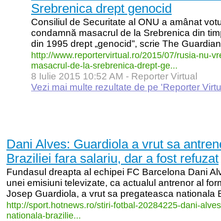
Srebrenica drept genocid
Consiliul de Securitate al ONU a amânat votu
condamnă masacrul de la Srebrenica din timp
din 1995 drept „genocid”, scrie The Guardian.
http:/
/
www.reportervirtual.ro/
2015/
07/
rusia-
nu-
vr
masacrul-
de-
la-
srebrenica-
drept-
ge...
8 Iulie 2015 10:52 AM -
Reporter Virtual
Vezi mai multe rezultate de pe 'Reporter Virtu
Dani Alves: Guardiola a vrut sa antren
Braziliei fara salariu, dar a fost refuzat
Fundasul dreapta al echipei FC Barcelona Dani Alve
unei emisiuni televizate, ca actualul antrenor al f
Josep Guardiola, a vrut sa pregateasca nationala Bra
http:/
/
sport.hotnews.ro/
stiri-
fotbal-
20284225-
dani-
alves
nationala-
brazilie...