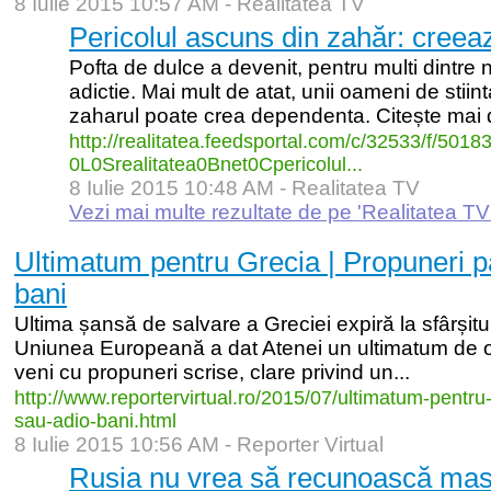
8 Iulie 2015 10:57 AM -
Realitatea TV
Pericolul ascuns din zahăr: cree
Pofta de dulce a devenit, pentru multi dintre 
adictie. Mai mult de atat, unii oameni de stiin
zaharul poate crea dependenta. Citește mai d
http:/
/
realitatea.feedsportal.com/
c/
32533/
f/
50183
0L0Srealitatea0Bnet0Cpericolul...
8 Iulie 2015 10:48 AM -
Realitatea TV
Vezi mai multe rezultate de pe 'Realitatea TV
Ultimatum pentru Grecia | Propuneri p
bani
Ultima șansă de salvare a Greciei expiră la sfârșit
Uniunea Europeană a dat Atenei un ultimatum de o 
veni cu propuneri scrise, clare privind un...
http:/
/
www.reportervirtual.ro/
2015/
07/
ultimatum-
pentru
sau-
adio-
bani.html
8 Iulie 2015 10:56 AM -
Reporter Virtual
Rusia nu vrea să recunoască masa