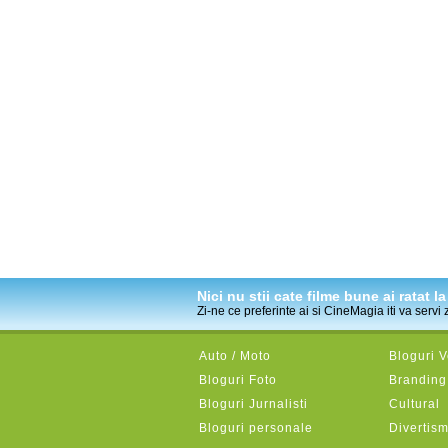
Nici nu stii cate filme bune ai ratat 
Zi-ne ce preferinte ai si CineMagia iti va servi
Auto / Moto
Bloguri 
Bloguri Foto
Branding 
Bloguri Jurnalisti
Cultural
Bloguri personale
Divertis