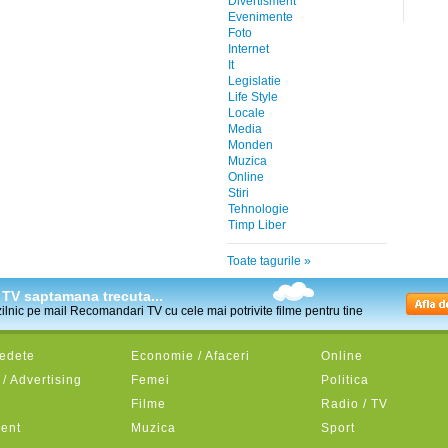
Divertisment
Evenimente
Foto
Internet
It
Legislatie
Life Style
Locale
Media
Monden
Muzica
Online
Stiri
Tehnologie
Timp Liber
Toate tagurile »
la TV saptamana trecuta...
 zilnic pe mail Recomandari TV cu cele mai potrivite filme pentru tine
Vedete
Economie / Afaceri
Online
/ Advertising
Femei
Politica
Filme
Radio / TV
ment
Muzica
Sport