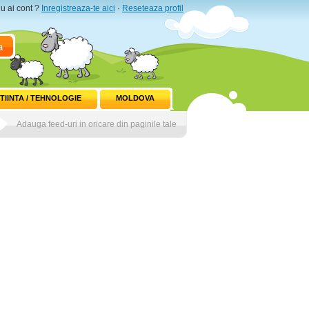
u ai cont ?
Inregistreaza-te aici
·
Reseteaza profil
a
TIINTA / TEHNOLOGIE
MOLDOVA
Adauga feed-uri in oricare din paginile tale