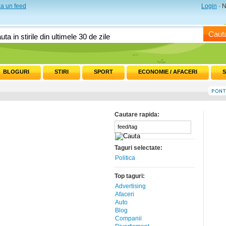
a un feed
Login
· N
Caut
BLOGURI
STIRI
SPORT
ECONOMIE / AFACERI
S
Cautare rapida:
Taguri selectate:
Politica
Top taguri:
Advertising
Afaceri
Auto
Blog
Companii