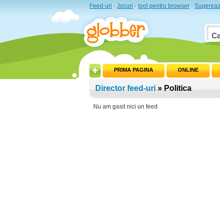
Feed-uri
·
Jocuri
·
tool pentru browser
·
Sugereaz
PRIMA PAGINA
ONLINE
Director feed-uri
» Politica
Nu am gasit nici un feed